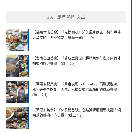
GA4即時熱門文章
【苗栗竹南美食】『光悅咖啡』超美風車庭園！擁有戶外
大草皮的戶外寵物友善餐廳~~(線上：9)
【台南官田美食】『銓弘土雞城』超特色刺仔雞！內行才
知道的經典餐廳！(線上：8)
【苗栗後龍美食】『烏色後龍• VU houlong-高鐵旗艦店』
黑色美學再進化！客家元素揉合現代風格的質感系餐廳！
(線上：4)
【苗栗市美食】『林家鴨香飯』必點獨特麻醬鴨肉麵！涮
嘴系的鴨肉小吃專賣！(線上：3)