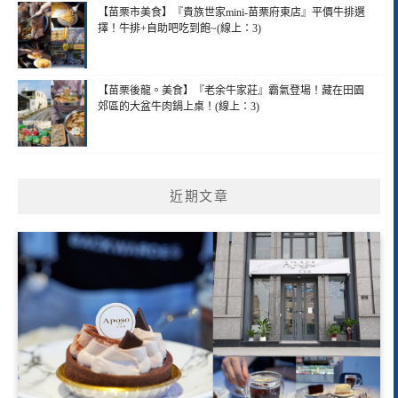
【苗栗市美食】『貴族世家mini-苗栗府東店』平價牛排選
擇！牛排+自助吧吃到飽~(線上：3)
【苗栗後龍。美食】『老余牛家莊』霸氣登場！藏在田園
郊區的大盆牛肉鍋上桌！(線上：3)
近期文章