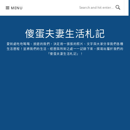
Skip
MENU
to
content
傻蛋夫妻生活札記
愛到處吃吃喝喝、旅遊的我們，決定用一張張的照片、文字與大家分享我們各種
生活歷程！並將我們的生活、經歷與所到之處一一記錄下來，撰寫出屬於我們的
「傻蛋夫妻生活札記」！