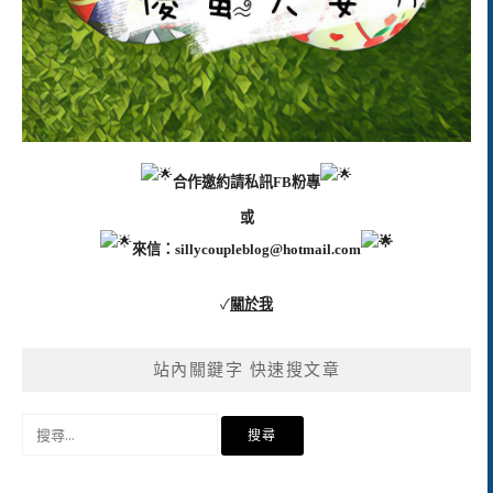
合作邀約請私訊FB粉專
或
來信：
sillycoupleblog@hotmail.com
✓
關於我
站內關鍵字 快速搜文章
搜
尋
關