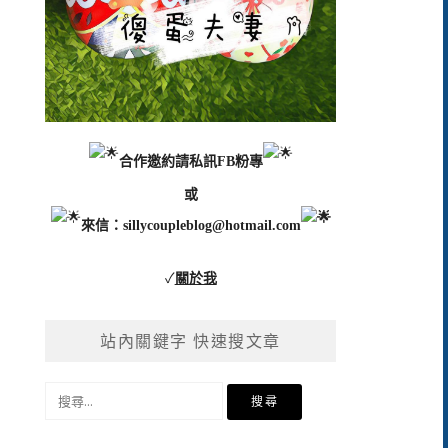
合作邀約請私訊FB粉專
或
來信：
sillycoupleblog@hotmail.com
✓
關於我
站內關鍵字 快速搜文章
搜
尋
關