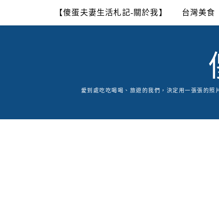
Skip
【傻蛋夫妻生活札記-關於我】
台灣美食
to
content
愛到處吃吃喝喝、旅遊的我們，決定用一張張的照