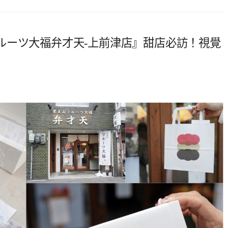
ルーツ大福弁才天-上前津店』甜店必訪！視覺