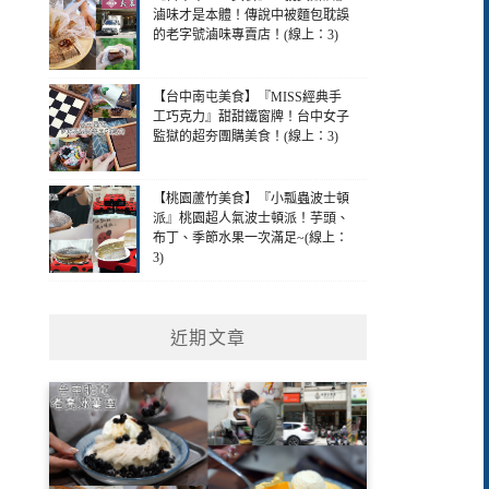
滷味才是本體！傳說中被麵包耽誤
的老字號滷味專賣店！(線上：3)
【台中南屯美食】『MISS經典手
工巧克力』甜甜鐵窗牌！台中女子
監獄的超夯團購美食！(線上：3)
【桃園蘆竹美食】『小瓢蟲波士頓
派』桃園超人氣波士頓派！芋頭、
布丁、季節水果一次滿足~(線上：
3)
近期文章