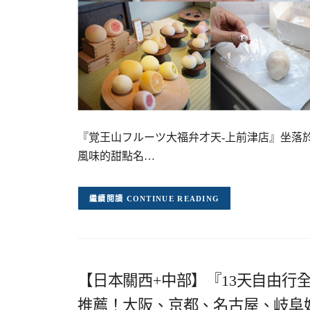
『覚王山フルーツ大福弁才天-上前津店』坐落
風味的甜點名…
CONTINUE READING
【日本關西+中部】『13天自由行
推薦！大阪、京都、名古屋、岐阜