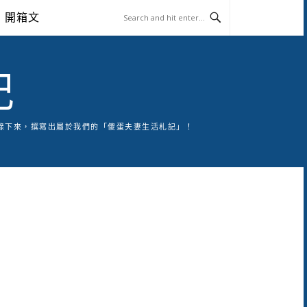
開箱文
記
錄下來，撰寫出屬於我們的「傻蛋夫妻生活札記」！