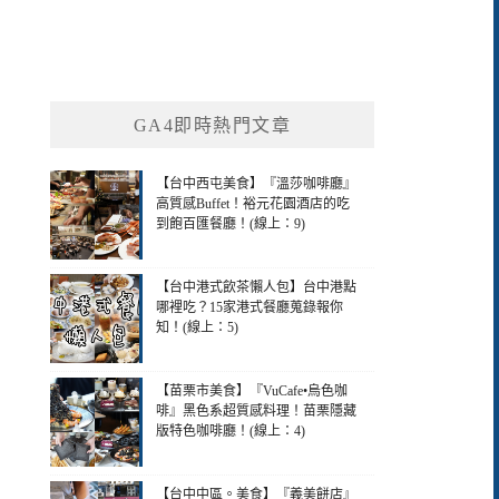
GA4即時熱門文章
【台中西屯美食】『溫莎咖啡廳』
高質感Buffet！裕元花園酒店的吃
到飽百匯餐廳！(線上：9)
【台中港式飲茶懶人包】台中港點
哪裡吃？15家港式餐廳蒐錄報你
知！(線上：5)
【苗栗市美食】『VuCafe•烏色咖
啡』黑色系超質感料理！苗栗隱藏
版特色咖啡廳！(線上：4)
【台中中區。美食】『義美餅店』