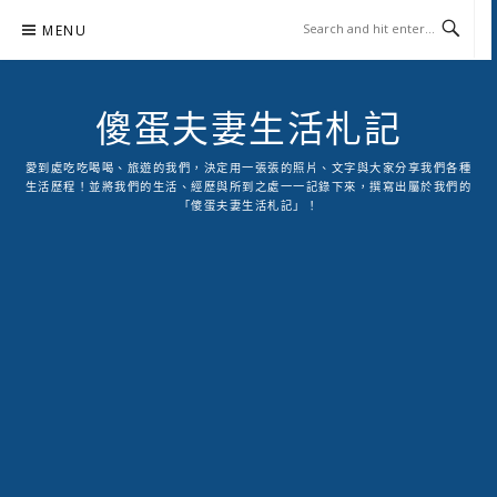
Skip
MENU
to
content
傻蛋夫妻生活札記
愛到處吃吃喝喝、旅遊的我們，決定用一張張的照片、文字與大家分享我們各種
生活歷程！並將我們的生活、經歷與所到之處一一記錄下來，撰寫出屬於我們的
「傻蛋夫妻生活札記」！