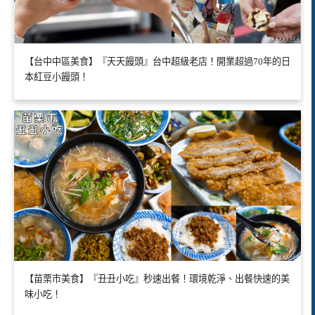
【台中中區美食】『天天饅頭』台中超級老店！開業超過70年的日
本紅豆小饅頭！
【苗栗市美食】『丑丑小吃』秒速出餐！環境乾淨、出餐快速的美
味小吃！