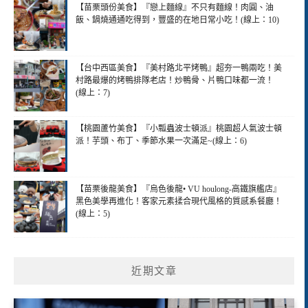
【苗栗頭份美食】『戀上麵線』不只有麵線！肉圓、油
飯、鍋燒通通吃得到，豐盛的在地日常小吃！(線上：10)
【台中西區美食】『美村路北平烤鴨』超夯一鴨兩吃！美
村路最爆的烤鴨排隊老店！炒鴨骨、片鴨口味都一流！
(線上：7)
【桃園蘆竹美食】『小瓢蟲波士頓派』桃園超人氣波士頓
派！芋頭、布丁、季節水果一次滿足~(線上：6)
【苗栗後龍美食】『烏色後龍• VU houlong-高鐵旗艦店』
黑色美學再進化！客家元素揉合現代風格的質感系餐廳！
(線上：5)
近期文章