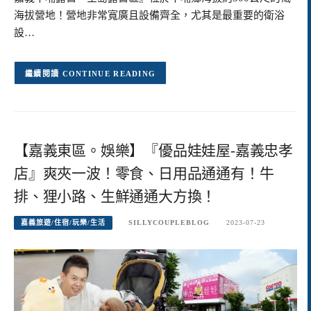
海拔營地！營地非常寬廣且設備齊全，尤其是最重要的衛浴
設…
CONTINUE READING
【嘉義東區。娛樂】『優品娃娃屋-嘉義忠孝
店』爽夾一波！零食、日用品通通有！牛
排、狸小路、生鮮通通大方換！
嘉義旅遊/住宿/玩樂/生活
SILLYCOUPLEBLOG
2023-07-23