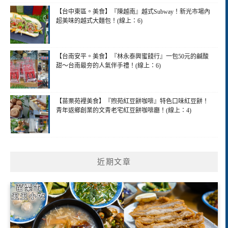
【台中東區。美食】『陳越南』越式Subway！新光市場內
超美味的越式大麵包！(線上：6)
【台南安平。美食】『林永泰興蜜餞行』一包50元的鹹酸
甜～台南最夯的人氣伴手禮！(線上：6)
【苗栗苑裡美食】『煦苑紅豆餅咖啡』特色口味紅豆餅！
青年返鄉創業的文青老宅紅豆餅咖啡廳！(線上：4)
近期文章