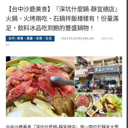
【台中沙鹿美食】『深坑什麼鍋-靜宜總店』
火鍋、火烤兩吃、石鍋拌飯樣樣有！份量滿
足，飲料冰品吃到飽的豐盛鍋物！
台中│美食、旅遊、住宿、生活
SILLYCOUPLEBLOG
2021-12-
18
台中沙鹿美食『深坑什麼鍋-靜宜總店』是一間位於靜宜大學