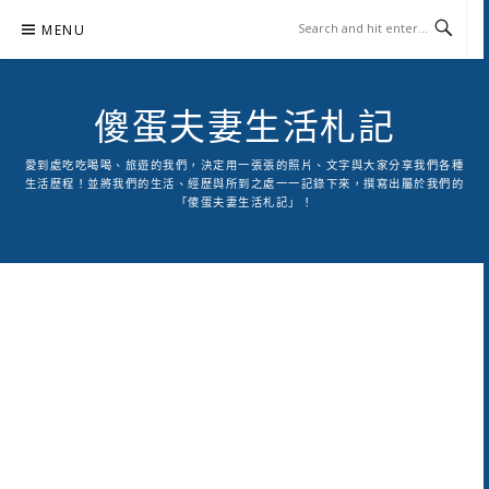
Skip
MENU
to
content
傻蛋夫妻生活札記
愛到處吃吃喝喝、旅遊的我們，決定用一張張的照片、文字與大家分享我們各種
生活歷程！並將我們的生活、經歷與所到之處一一記錄下來，撰寫出屬於我們的
「傻蛋夫妻生活札記」！