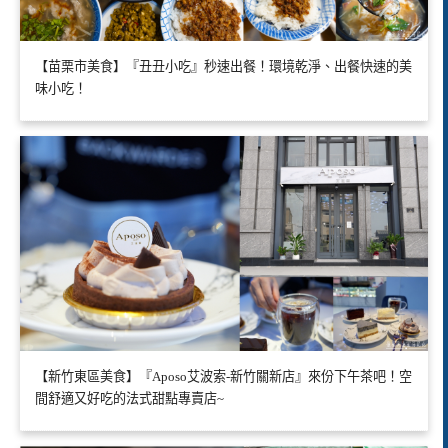
【苗栗市美食】『丑丑小吃』秒速出餐！環境乾淨、出餐快速的美
味小吃！
【新竹東區美食】『Aposo艾波索-新竹關新店』來份下午茶吧！空
間舒適又好吃的法式甜點專賣店~