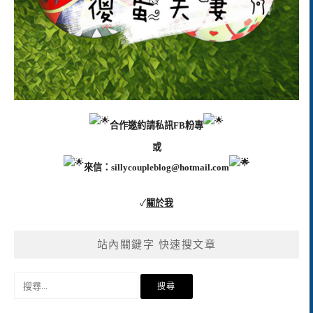
合作邀約請私訊FB粉專
或
來信：
sillycoupleblog@hotmail.com
✓
關於我
站內關鍵字 快速搜文章
搜
尋
關