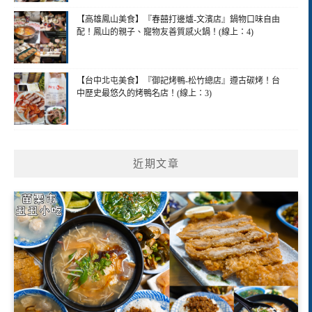
【高雄鳳山美食】『春囍打邊爐-文濱店』鍋物口味自由
配！鳳山的親子、寵物友善質感火鍋！(線上：4)
【台中北屯美食】『御記烤鴨-松竹總店』遵古碳烤！台
中歷史最悠久的烤鴨名店！(線上：3)
近期文章