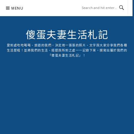
Skip
MENU
to
content
傻蛋夫妻生活札記
愛到處吃吃喝喝、旅遊的我們，決定用一張張的照片、文字與大家分享我們各種
生活歷程！並將我們的生活、經歷與所到之處一一記錄下來，撰寫出屬於我們的
「傻蛋夫妻生活札記」！