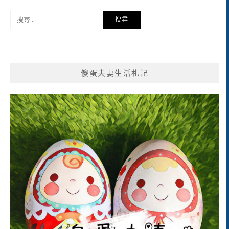
搜
尋
關
鍵
字:
傻蛋夫妻生活札記