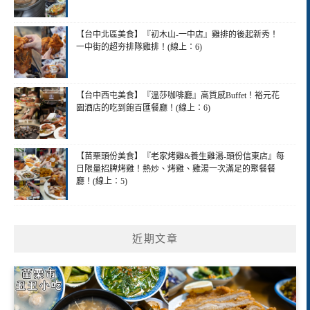
【台中北區美食】『初木山-一中店』雞排的後起新秀！
一中街的超夯排隊雞排！(線上：6)
【台中西屯美食】『溫莎咖啡廳』高質感Buffet！裕元花
園酒店的吃到飽百匯餐廳！(線上：6)
【苗栗頭份美食】『老家烤雞&養生雞湯-頭份信東店』每
日限量招牌烤雞！熱炒、烤雞、雞湯一次滿足的聚餐餐
廳！(線上：5)
近期文章