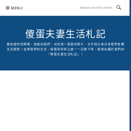
Skip
MENU
to
content
傻蛋夫妻生活札記
愛到處吃吃喝喝、旅遊的我們，決定用一張張的照片、文字與大家分享我們各種
生活歷程！並將我們的生活、經歷與所到之處一一記錄下來，撰寫出屬於我們的
「傻蛋夫妻生活札記」！