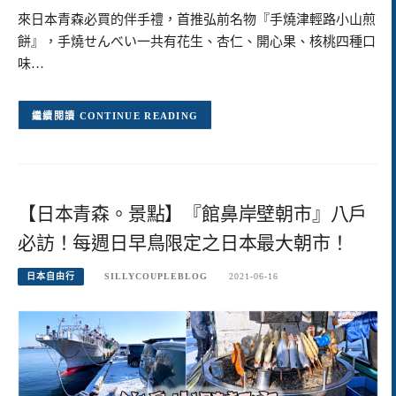
來日本青森必買的伴手禮，首推弘前名物『手燒津輕路小山煎
餅』，手燒せんべい一共有花生、杏仁、開心果、核桃四種口
味…
CONTINUE READING
【日本青森。景點】『館鼻岸壁朝市』八戶
必訪！每週日早鳥限定之日本最大朝市！
日本自由行
SILLYCOUPLEBLOG
2021-06-16