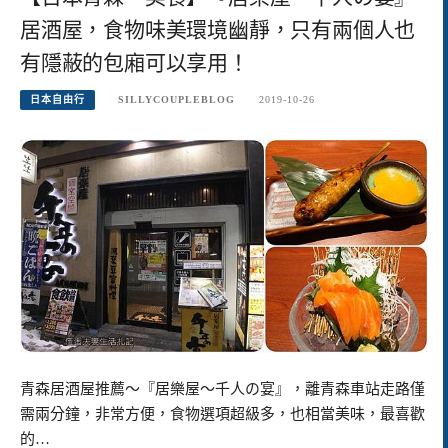
居酒屋，食物味美環境幽靜，只有兩個人也
有隱蔽的包廂可以享用！
日本自由行
SILLYCOUPLEBLOG
2019-10-26
青森居酒屋推薦～『居樂屋～千人の宴』，離青森車站走路僅
需兩分鐘，非常方便，食物選項超級多，也相當美味，最喜歡
的…