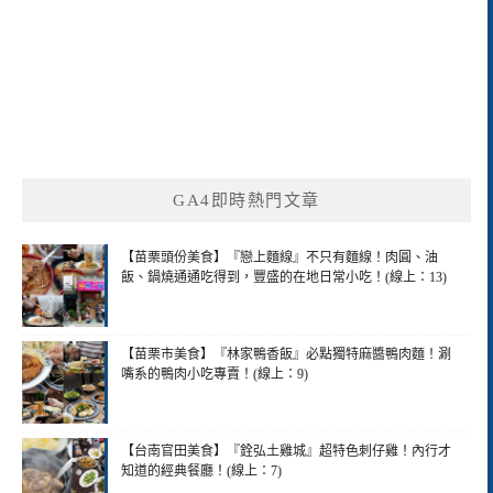
GA4即時熱門文章
【苗栗頭份美食】『戀上麵線』不只有麵線！肉圓、油
飯、鍋燒通通吃得到，豐盛的在地日常小吃！(線上：13)
【苗栗市美食】『林家鴨香飯』必點獨特麻醬鴨肉麵！涮
嘴系的鴨肉小吃專賣！(線上：9)
【台南官田美食】『銓弘土雞城』超特色刺仔雞！內行才
知道的經典餐廳！(線上：7)