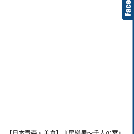
【日本青森。美食】『居樂屋～千人の宴』