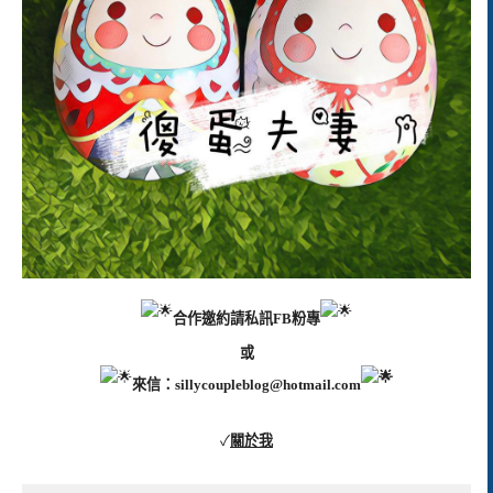
合作邀約請私訊FB粉專
或
來信：
sillycoupleblog@hotmail.com
✓
關於我