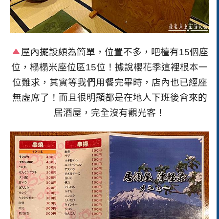
屋內擺設頗為簡單，位置不多，吧檯有
15
個座
位，榻榻米座位區
15
位！據說櫻花季這裡根本一
位難求，其實等我們用餐完畢時，店內也已經座
無虛席了！而且很明顯都
是在地人下班後會來的
居酒屋，完全沒有觀光客！