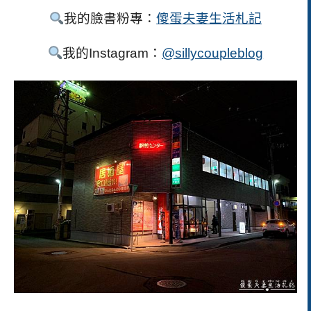
我的臉書粉專：
傻蛋夫妻生活札記
我的
Instagram
：
@sillycoupleblog