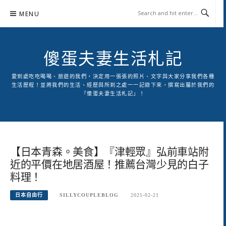
Skip
MENU
to
content
傻蛋夫妻生活札記
愛到處吃吃喝喝、旅遊的我們，決定用一張張的照片、文字與大家分享我們各種
生活歷程！並將我們的生活、經歷與所到之處一一記錄下來，撰寫出屬於我們的
「傻蛋夫妻生活札記」！
【日本青森。美食】『津輕眾』弘前車站附
近的平價在地居酒屋！推薦台灣少見的白子
料理！
日本自由行
SILLYCOUPLEBLOG
2021-02-21