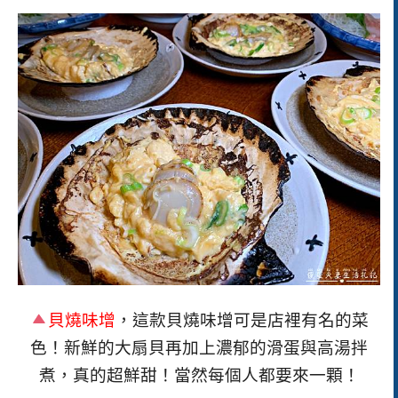
貝燒味增
，
這款貝燒味增可是店裡有名的菜
色！
新鮮的大扇貝再加上濃郁的滑蛋與高湯拌
煮，真的超鮮甜！當然每個人都要來一顆！