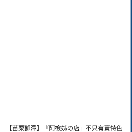
【苗栗獅潭】『阿檢姊の店』不只有賣特色