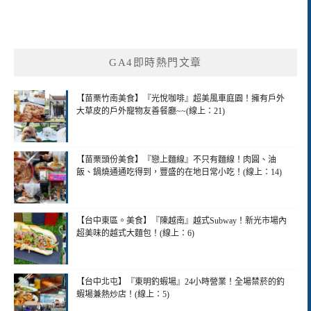
GA4即時熱門文章
【苗栗竹南美食】『光悅咖啡』超美風車庭園！擁有戶外
大草皮的戶外寵物友善餐廳~~(線上：21)
【苗栗頭份美食】『戀上麵線』不只有麵線！肉圓、油
飯、鍋燒通通吃得到，豐盛的在地日常小吃！(線上：14)
【台中東區。美食】『陳越南』越式Subway！新光市場內
超美味的越式大麵包！(線上：6)
【台中北屯】『東明釣蝦場』24小時營業！全場禁菸的釣
蝦場兼熱炒店！(線上：5)