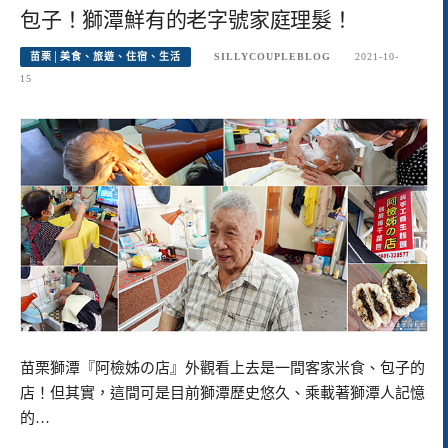
包子！獅潭鮮有的老字號家庭理髮！
苗栗│美食、旅遊、住宿、生活
SILLYCOUPLEBLOG
2021-10-
15
苗栗獅潭『阿檢姊の店』外觀看上去是一間客家米食、包子的
店！但其實，這間可是目前獅潭歷史悠久、乘載著獅潭人記憶
的…