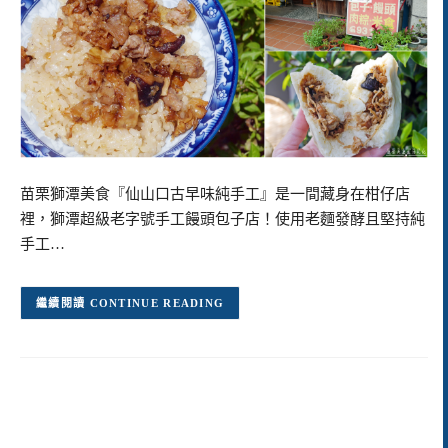
苗栗獅潭美食『仙山口古早味純手工』是一間藏身在柑仔店
裡，獅潭超級老字號手工饅頭包子店！使用老麵發酵且堅持純
手工…
CONTINUE READING