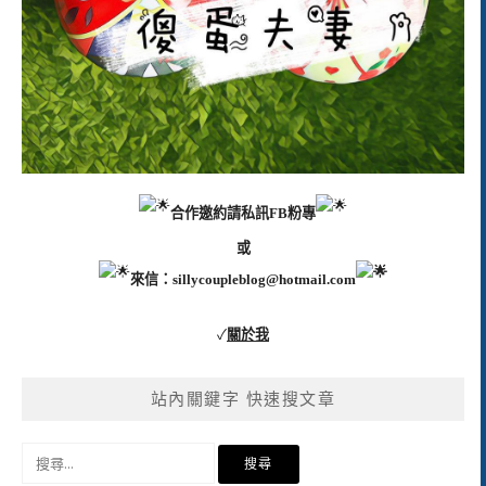
合作邀約請私訊FB粉專
或
來信：
sillycoupleblog@hotmail.com
✓
關於我
站內關鍵字 快速搜文章
搜
尋