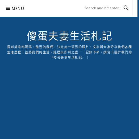
Skip
MENU
to
content
傻蛋夫妻生活札記
愛到處吃吃喝喝、旅遊的我們，決定用一張張的照片、文字與大家分享我們各種
生活歷程！並將我們的生活、經歷與所到之處一一記錄下來，撰寫出屬於我們的
「傻蛋夫妻生活札記」！