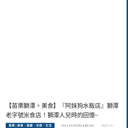
【苗栗獅潭。美食】『阿妹狗水粄店』獅潭
老字號米食店！獅潭人兒時的回憶~
苗栗│美食、旅遊、住宿、生活
SILLYCOUPLEBLOG
2025-11-