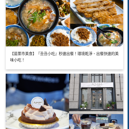
【苗栗市美食】『丑丑小吃』秒速出餐！環境乾淨、出餐快速的美
味小吃！