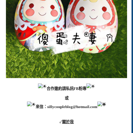
合作邀約請私訊FB粉專
或
來信：
sillycoupleblog@hotmail.com
✓
關於我