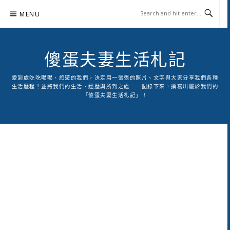
Skip
MENU
to
content
傻蛋夫妻生活札記
愛到處吃吃喝喝、旅遊的我們，決定用一張張的照片、文字與大家分享我們各種
生活歷程！並將我們的生活、經歷與所到之處一一記錄下來，撰寫出屬於我們的
「傻蛋夫妻生活札記」！