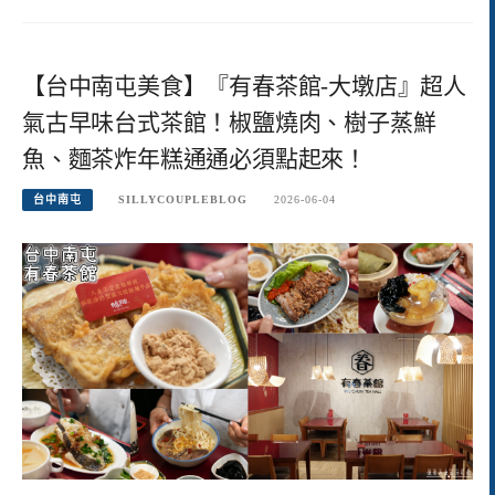
【台中南屯美食】『有春茶館-大墩店』超人
氣古早味台式茶館！椒鹽燒肉、樹子蒸鮮
魚、麵茶炸年糕通通必須點起來！
台中南屯
SILLYCOUPLEBLOG
2026-06-04