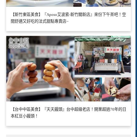
【新竹東區美食】『Aposo艾波索-新竹關新店』來份下午茶吧！空
間舒適又好吃的法式甜點專賣店~
【台中中區美食】『天天饅頭』台中超級老店！開業超過70年的日
本紅豆小饅頭！