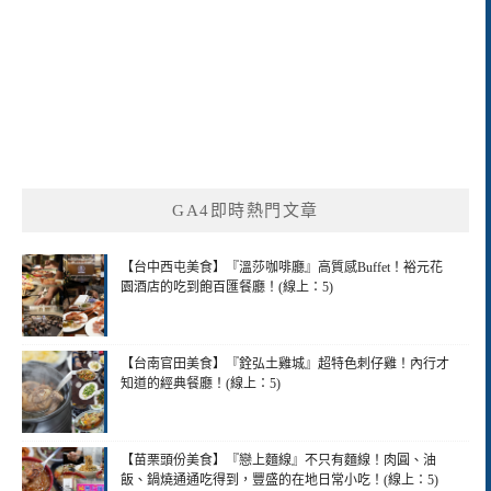
GA4即時熱門文章
【台中西屯美食】『溫莎咖啡廳』高質感Buffet！裕元花
園酒店的吃到飽百匯餐廳！(線上：5)
【台南官田美食】『銓弘土雞城』超特色刺仔雞！內行才
知道的經典餐廳！(線上：5)
【苗栗頭份美食】『戀上麵線』不只有麵線！肉圓、油
飯、鍋燒通通吃得到，豐盛的在地日常小吃！(線上：5)