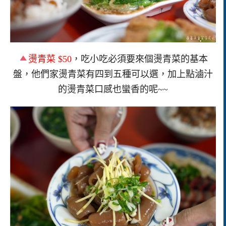
燙青菜 $50
，吃小吃必須要來個燙青菜的基本
盤，他們家燙青菜有四到五種可以選，加上點滷汁
的燙青菜口感也蠻香的呢~~