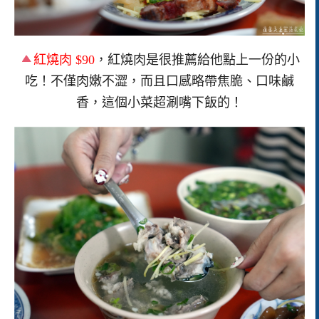
紅燒肉 $90
，紅燒肉是很推薦給他點上一份的小
吃！不僅肉嫩不澀，而且口感略帶焦脆、口味鹹
香，這個小菜超涮嘴下飯的！