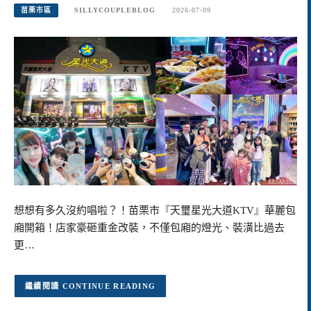
苗栗市區
SILLYCOUPLEBLOG
2026-07-09
想想有多久沒約唱啦？！苗栗市『天璽星光大道KTV』華麗包
廂開箱！店家豪砸重金改裝，不僅包廂的燈光、裝潢比過去
更…
CONTINUE READING