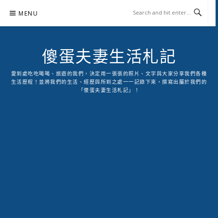
Skip
MENU
to
content
傻蛋夫妻生活札記
愛到處吃吃喝喝、旅遊的我們，決定用一張張的照片、文字與大家分享我們各種
生活歷程！並將我們的生活、經歷與所到之處一一記錄下來，撰寫出屬於我們的
「傻蛋夫妻生活札記」！