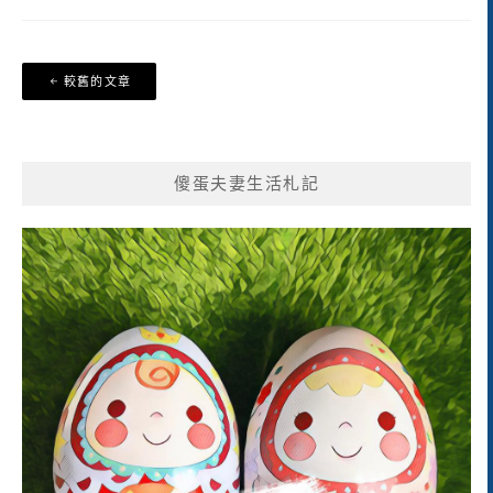
文
較舊的文章
章
導
覽
傻蛋夫妻生活札記