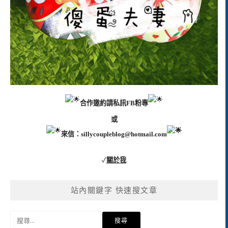
合作邀約請私訊FB粉專
或
來信：
sillycoupleblog@hotmail.com
✓
關於我
站內關鍵字 快速搜文章
搜
尋