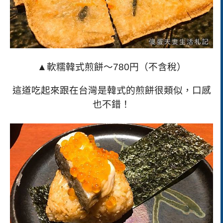
▲軟糯韓式煎餅～
780
円（不含稅）
這道吃起來跟在台灣是韓式的煎餅很類似，口感
也不錯！