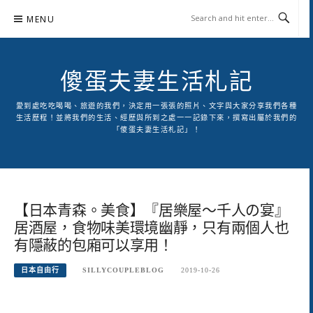
Skip
MENU
to
content
傻蛋夫妻生活札記
愛到處吃吃喝喝、旅遊的我們，決定用一張張的照片、文字與大家分享我們各種
生活歷程！並將我們的生活、經歷與所到之處一一記錄下來，撰寫出屬於我們的
「傻蛋夫妻生活札記」！
【日本青森。美食】『居樂屋～千人の宴』
居酒屋，食物味美環境幽靜，只有兩個人也
有隱蔽的包廂可以享用！
日本自由行
SILLYCOUPLEBLOG
2019-10-26