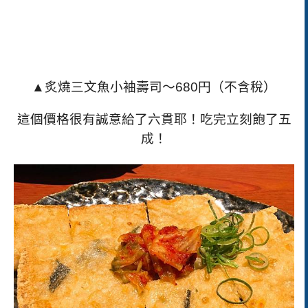
▲炙燒三文魚小袖壽司～
680
円（不含稅）
這個價格很有誠意給了六貫耶！吃完立刻飽了五
成！