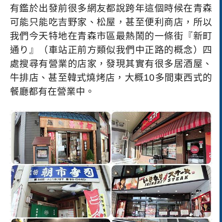
有鑑於出發前很多網友都說跨年這個時候在青森
可能只能吃吉野家、松屋，甚至便利商店，所以
我們今天特地在青森市區最熱鬧的一條街『新町
通り』（車站正前方類似我們中正路的概念）四
處搜尋有營業的店家，發現其實有很多居酒屋、
牛排店、甚至韓式燒烤店，大概
10
多間東西式的
餐廳都有在營業中。