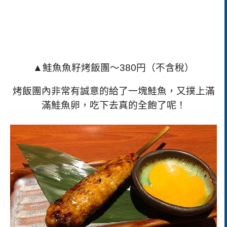
▲鮭魚魚籽烤飯團～
380
円（不含稅）
烤飯團內非常有誠意的給了一塊鮭魚，又撲上滿
滿鮭魚卵，吃下去真的全飽了呢！