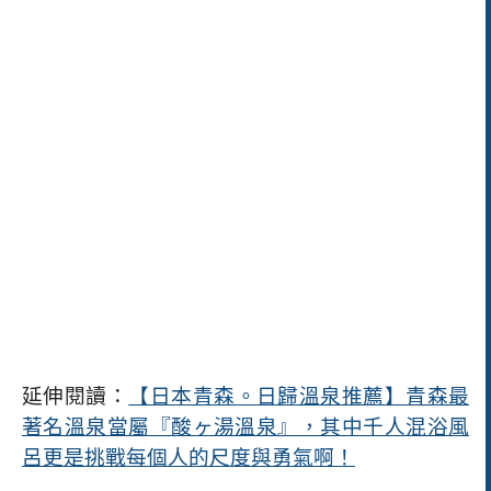
延伸閱讀：
【日本青森。日歸溫泉推薦】青森最
著名溫泉當屬『酸ヶ湯溫泉』，其中千人混浴風
呂更是挑戰每個人的尺度與勇氣啊！