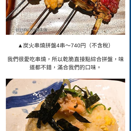
▲炭火串燒拼盤
4
串～
740
円（不含稅）
我們很愛吃串燒，所以乾脆直接點綜合拼盤，味
道都不錯，滿合我們的口味。