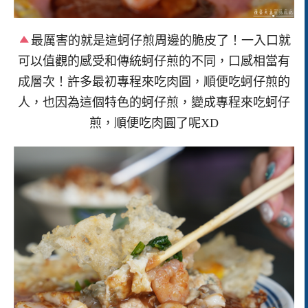
最厲害的就是這蚵仔煎周邊的脆皮了！一入口就
可以值觀的感受和傳統蚵仔煎的不同，口感相當有
成層次！許多最初專程來吃肉圓，順便吃蚵仔煎的
人，也因為這個特色的蚵仔煎，變成專程來吃蚵仔
煎，順便吃肉圓了呢XD