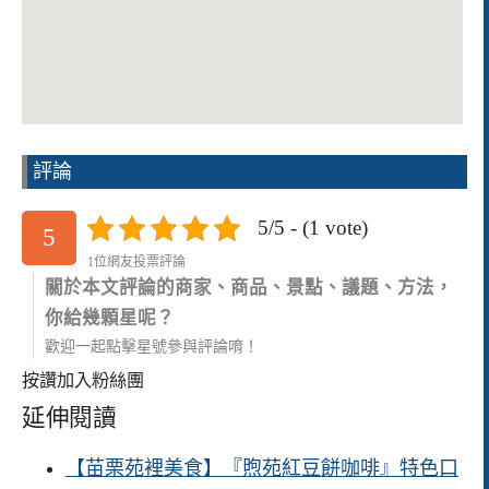
評論
5/5 - (1 vote)
5
1位網友投票評論
關於本文評論的商家、商品、景點、議題、方法，
你給幾顆星呢？
歡迎一起點擊星號參與評論唷！
按讚加入粉絲團
延伸閱讀
【苗栗苑裡美食】『煦苑紅豆餅咖啡』特色口