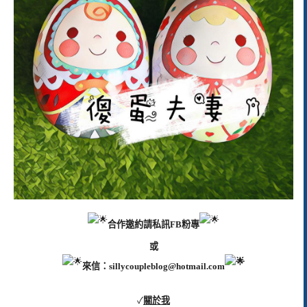
合作邀約請私訊FB粉專
或
來信：
sillycoupleblog@hotmail.com
✓
關於我