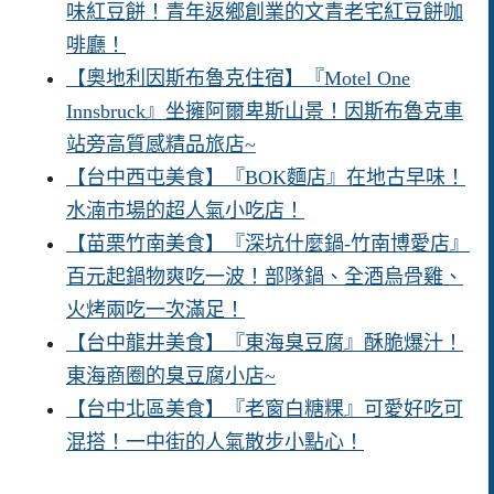
味紅豆餅！青年返鄉創業的文青老宅紅豆餅咖
啡廳！
【奧地利因斯布魯克住宿】『Motel One
Innsbruck』坐擁阿爾卑斯山景！因斯布魯克車
站旁高質感精品旅店~
【台中西屯美食】『BOK麵店』在地古早味！
水湳市場的超人氣小吃店！
【苗栗竹南美食】『深坑什麼鍋-竹南博愛店』
百元起鍋物爽吃一波！部隊鍋、全酒烏骨雞、
火烤兩吃一次滿足！
【台中龍井美食】『東海臭豆腐』酥脆爆汁！
東海商圈的臭豆腐小店~
【台中北區美食】『老窗白糖粿』可愛好吃可
混搭！一中街的人氣散步小點心！