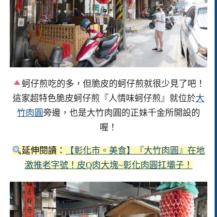
蚵仔煎吃的多，但脆皮的蚵仔煎就很少見了吧！
這家超特色脆皮蚵仔煎『人情味蚵仔煎』就位於
大
竹肉圓
旁邊，也是大竹肉圓的正妹千金所開設的
喔！
延伸閱讀：
【彰化市。美食】『大竹肉圓』在地
激推老字號！皮Q肉大塊~彰化肉圓扛壩子！