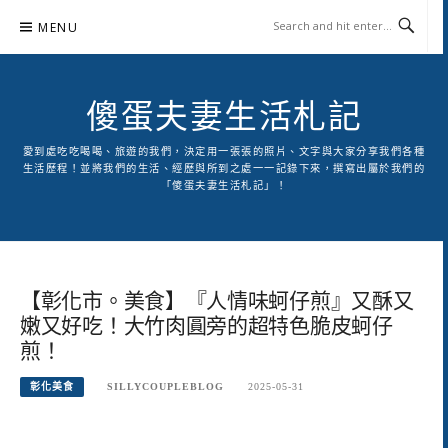
Skip
MENU
to
content
傻蛋夫妻生活札記
愛到處吃吃喝喝、旅遊的我們，決定用一張張的照片、文字與大家分享我們各種
生活歷程！並將我們的生活、經歷與所到之處一一記錄下來，撰寫出屬於我們的
「傻蛋夫妻生活札記」！
【彰化市。美食】『人情味蚵仔煎』又酥又
嫩又好吃！大竹肉圓旁的超特色脆皮蚵仔
煎！
彰化美食
SILLYCOUPLEBLOG
2025-05-31