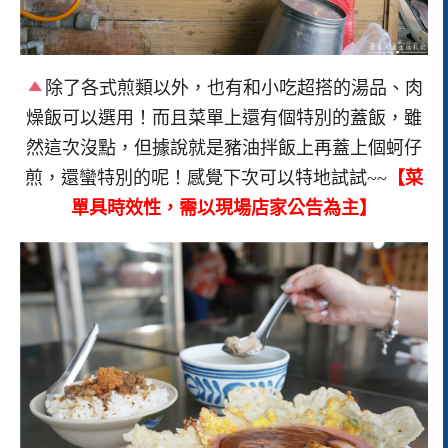
除了各式煎類以外，也有和小吃超搭的湯品、肉
燥飯可以選用！而且菜單上還有個特別的蓋飯，雖
然這次沒點，但據說就是豬油拌飯上再蓋上個蚵仔
煎，還蠻特別的呢！感覺下次可以特地試試~~
【菜
單具時效性，需以現場店家公告為主】