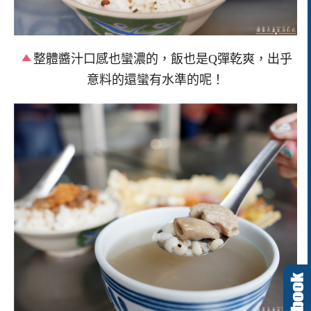
整體醬汁口感也蠻濃的，飯也是Q彈乾爽，出乎
意料的還蠻有水準的呢！