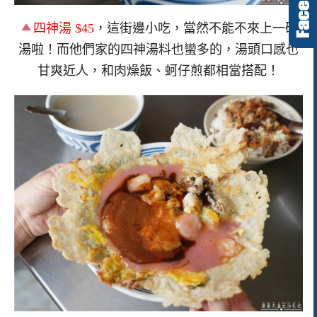
四神湯 $45
，這街邊小吃，當然不能不來上一碗
湯啦！而他們家的四神湯料也蠻多的，湯頭口感也
甘爽近人，和肉燥飯、蚵仔煎都相當搭配！