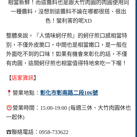
相當新鮮！而這醬料也是跟大竹肉圓的肉圓使用同
一種醬料，沒想到這醬料不論在哪都很搭、很出
色！蠻利害的呢XD
整體來說，『人情味蚵仔煎』的蚵仔煎口感相當特
別，不僅外皮脆口，中間也是相當嫩口，是一般在
外面吃不到的口味！如果有機會來彰化的話，不僅
有肉圓，這間蚵仔煎也相當值得特地來吃一下喔！
【
店家資訊
】
營業地點：
彰化市彰南路二段106號
營業時間：15:00-19:00 (每週三休、大竹肉圓休也
一起休)
☎聯絡電話：0958-733622