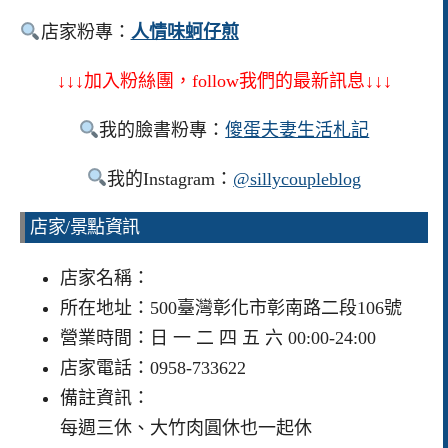
店家粉專：
人情味蚵仔煎
↓↓↓加入粉絲團，follow我們的最新訊息↓↓↓
我的臉書粉專：
傻蛋夫妻生活札記
我的Instagram：
@sillycoupleblog
店家/景點資訊
店家名稱：
所在地址：500臺灣彰化市彰南路二段106號
營業時間：日 一 二 四 五 六 00:00-24:00
店家電話：0958-733622
備註資訊：
每週三休、大竹肉圓休也一起休