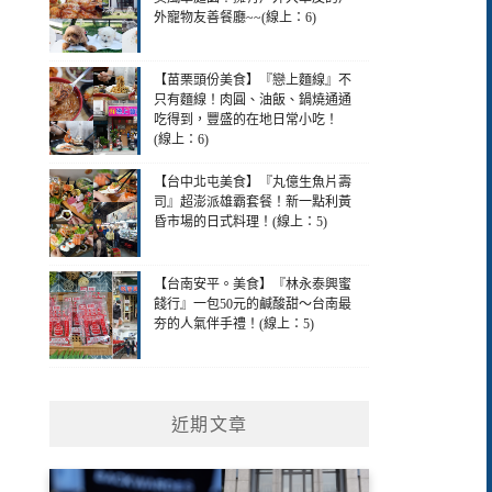
外寵物友善餐廳~~(線上：6)
【苗栗頭份美食】『戀上麵線』不
只有麵線！肉圓、油飯、鍋燒通通
吃得到，豐盛的在地日常小吃！
(線上：6)
【台中北屯美食】『丸億生魚片壽
司』超澎派雄霸套餐！新一點利黃
昏市場的日式料理！(線上：5)
【台南安平。美食】『林永泰興蜜
餞行』一包50元的鹹酸甜～台南最
夯的人氣伴手禮！(線上：5)
近期文章