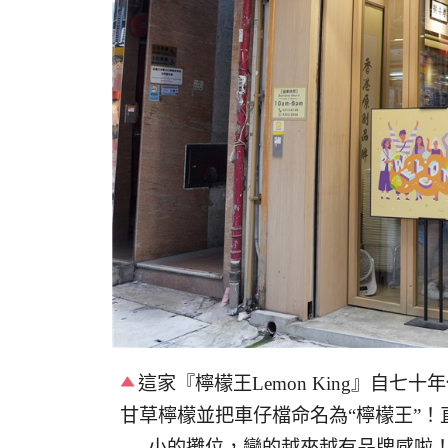
這家『檸檬王Lemon King』自
甘草檸檬並把車仔檔命名為“檸檬王”！
小的攤位，變的越來越有品牌感啦