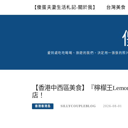
Skip
【傻蛋夫妻生活札記-關於我】
台灣美食
to
content
愛到處吃吃喝喝、旅遊的我們，決定用一張張的照
【香港中西區美食】『檸檬王Lemo
店！
SILLYCOUPLEBLOG
2026-08-01
香港香港島