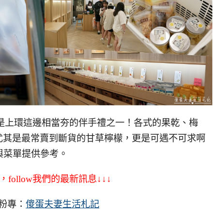
ng』是上環這邊相當夯的伴手禮之一！各式的果乾、梅
尤其是最常賣到斷貨的甘草檸檬，更是可遇不可求啊
與菜單提供參考。
，follow我們的最新訊息↓↓↓
粉專：
傻蛋夫妻生活札記