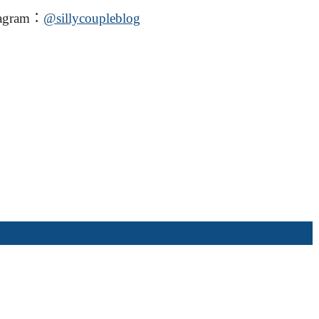
agram：
@sillycoupleblog