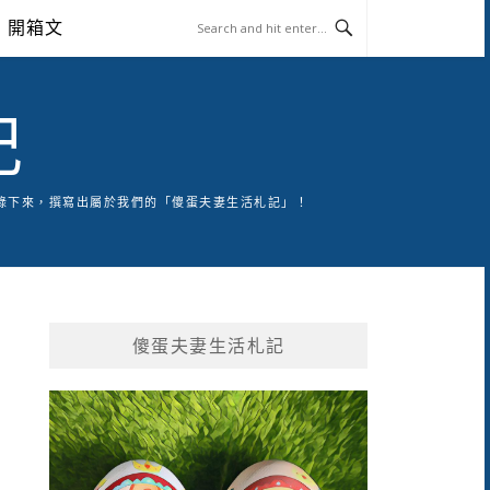
開箱文
記
錄下來，撰寫出屬於我們的「傻蛋夫妻生活札記」！
傻蛋夫妻生活札記