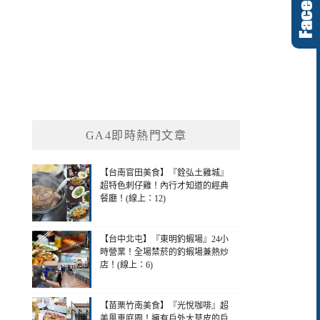
GA4即時熱門文章
【台南官田美食】『銓弘土雞城』
超特色刺仔雞！內行才知道的經典
餐廳！(線上：12)
【台中北屯】『東明釣蝦場』24小
時營業！全場禁菸的釣蝦場兼熱炒
店！(線上：6)
【苗栗竹南美食】『光悅咖啡』超
美風車庭園！擁有戶外大草皮的戶