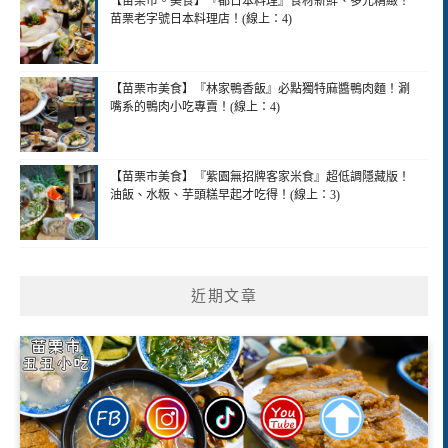
【苗栗市。美食】『都日本料理』食材新鮮、多元精緻！
苗栗老字號日本料理店！(線上：4)
【苗栗市美食】『林家鴨香飯』必點獨特麻醬鴨肉麵！涮
嘴系的鴨肉小吃專賣！(線上：4)
【苗栗市美食】『紫園無招牌客家米食』超低調隱藏版！
油飯、水粄、芋頭糕早起才吃得！(線上：3)
近期文章