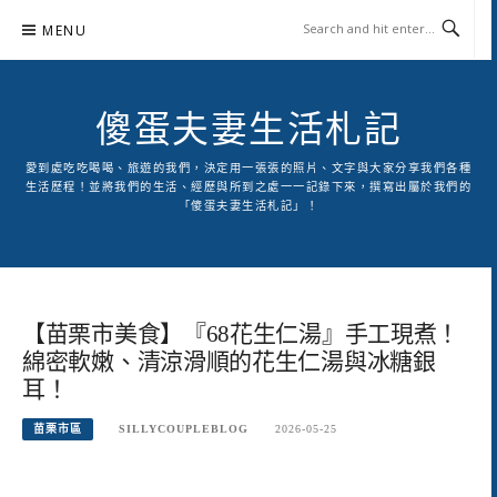
Skip
MENU
to
content
傻蛋夫妻生活札記
愛到處吃吃喝喝、旅遊的我們，決定用一張張的照片、文字與大家分享我們各種
生活歷程！並將我們的生活、經歷與所到之處一一記錄下來，撰寫出屬於我們的
「傻蛋夫妻生活札記」！
【苗栗市美食】『68花生仁湯』手工現煮！
綿密軟嫩、清涼滑順的花生仁湯與冰糖銀
耳！
苗栗市區
SILLYCOUPLEBLOG
2026-05-25