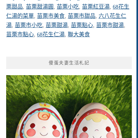
栗甜品
,
苗栗甜湯圓
,
苗栗小吃
,
苗栗紅豆湯
,
68花生
仁湯的菜單
,
苗栗市美食
,
苗栗市甜品
,
六八花生仁
湯
,
苗栗市小吃
,
苗栗甜湯
,
苗栗點心
,
苗栗市甜湯
,
苗栗市點心
,
68花生仁湯
,
聯大美食
傻蛋夫妻生活札記