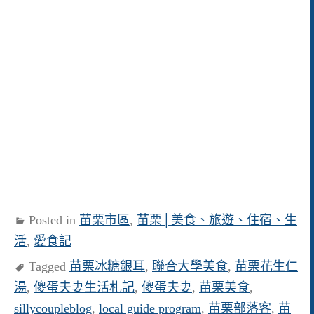
Posted in
苗栗市區
,
苗栗│美食、旅遊、住宿、生
活
,
愛食記
Tagged
苗栗冰糖銀耳
,
聯合大學美食
,
苗栗花生仁
湯
,
傻蛋夫妻生活札記
,
傻蛋夫妻
,
苗栗美食
,
sillycoupleblog
,
local guide program
,
苗栗部落客
,
苗