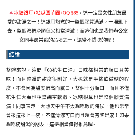
冰糖銀耳
+
地瓜圓芋圓
+QQ $65
，這一定是女性朋友最
愛的甜湯之一！這銀耳燉煮的一整個膠質滿滿，一湯匙下
去，整個濃稠滑順但又相當清澈！而這個也是我們辦公室
女同事最常點的品項之一，還蠻不錯吃的喔！
結論
整體來說，這間『68花生仁湯』口味都相當的順口且美
味！
而且整體的甜度很剛好，大概就是手搖飲微糖的程
度，不會因為甜度過高而膩口，整個十分順口！而且
不僅
花生仁大顆也相當綿密軟嫩、冰糖銀耳也是整個膠質滿
滿！同事表示，大熱天中午不太想吃飯的時候，他也常常
會來這來上一碗，不僅清涼可口而且還會有飽足感！如果
想吃碗甜湯的朋友，這邊相當值得推薦喔~