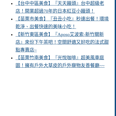
【台中中區美食】『天天饅頭』台中超級老
店！開業超過70年的日本紅豆小饅頭！
【苗栗市美食】『丑丑小吃』秒速出餐！環境
乾淨、出餐快速的美味小吃！
【新竹東區美食】『Aposo艾波索-新竹關新
店』來份下午茶吧！空間舒適又好吃的法式甜
點專賣店~
【苗栗竹南美食】『光悅咖啡』超美風車庭
園！擁有戶外大草皮的戶外寵物友善餐廳~~