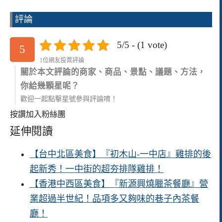
評論
5/5 - (1 vote)
5
1位網友投票評論
關於本文評論的商家、商品、景點、議題、方法，
你給幾顆星呢？
歡迎一起點擊星號參與評論唷！
按讚加入粉絲團
延伸閱讀
【台中北區美食】『初木山-一中店』雞排的後
起新秀！一中街的超夯排隊雞排！
【香港中西區美食】『新源興燒臘茶餐廳』營
業超過半世紀！品項多又夠味的巷子內茶餐
廳！