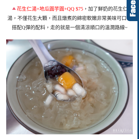
花生仁湯
+
地瓜圓芋圓
+QQ $75
，加了鮮奶的花生仁
湯，不僅花生大顆，而且燉煮的綿密軟嫩非常美味可口！
搭配
Q
彈的配料，走的就是一個清涼順口的溫潤路線~