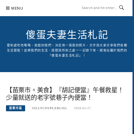
Skip
MENU
to
content
傻蛋夫妻生活札記
愛到處吃吃喝喝、旅遊的我們，決定用一張張的照片、文字與大家分享我們各種
生活歷程！並將我們的生活、經歷與所到之處一一記錄下來，撰寫出屬於我們的
「傻蛋夫妻生活札記」！
【苗栗市。美食】『胡記便當』午餐救星！
少量就送的老字號巷子內便當！
苗栗市區
SILLYCOUPLEBLOG
2026-01-27