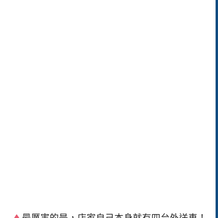
最厲害的是，店家自己本身就有四台外送車！