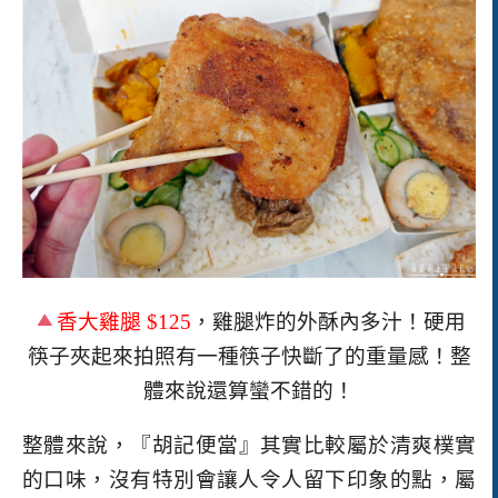
香大雞腿
$125
，雞腿炸的外酥內多汁！硬用
筷子夾起來拍照有一種筷子快斷了的重量感！整
體來說還算蠻不錯的！
整體來說，
『胡記便當』其實比較屬於清爽樸實
的口味，沒有特別會讓人令人留下印象的點，屬