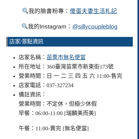
我的臉書粉專：
傻蛋夫妻生活札記
我的Instagram：
@sillycoupleblog
店家/景點資訊
店家名稱：
苗栗市無名便當
所在地址：360臺灣苗栗市新東街173號
營業時間：日 一 二 三 四 五 六 11:00-售完
店家電話：037-327234
備註資訊：
營業時間：不定休，但極少休假
早餐：06:00-11:00 [瑞麟美而美]
午餐：11:00-賣完 [無名便當]