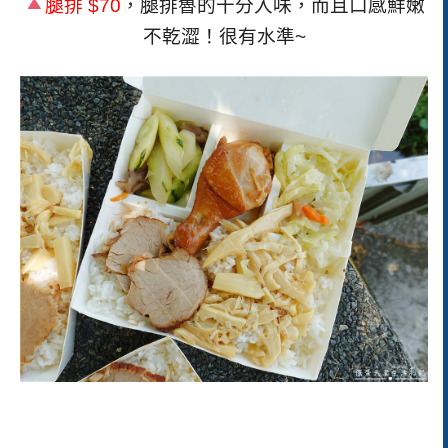
腿排
$70
，腿排魯的十分入味，而且口感鮮嫩
不乾澀！很有水準~