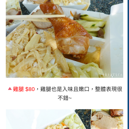
雞腿
$80
，雞腿也是入味且嫩口，整體表現很
不錯~