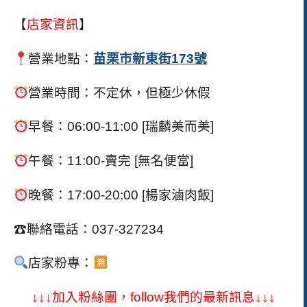
【
店家資訊
】
營業地點：
苗栗市新東街173號
營業時間：不定休，但極少休假
早餐：
06:00-11:00 [
瑞麟美而美
]
午餐：
11:00-
賣完
[
無名便當
]
晚餐：
17:00-20:00 [
楊家滷肉飯
]
☎
聯絡電話：
037-327234
店家粉專：
↓↓↓加入粉絲團，follow我們的最新訊息↓↓↓