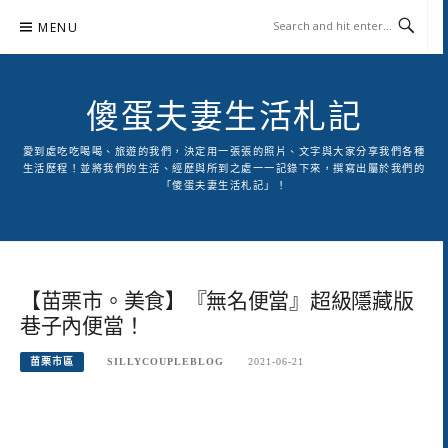
Skip
MENU
to
content
傻蛋夫妻生活札記
愛到處吃吃喝喝、旅遊的我們，決定用一張張的照片、文字與大家分享我們各種
生活歷程！並將我們的生活、經歷與所到之處一一記錄下來，撰寫出屬於我們的
「傻蛋夫妻生活札記」！
【苗栗市。美食】『無名便當』超級隱藏版
巷子內便當！
苗栗市區
SILLYCOUPLEBLOG
2021-06-21