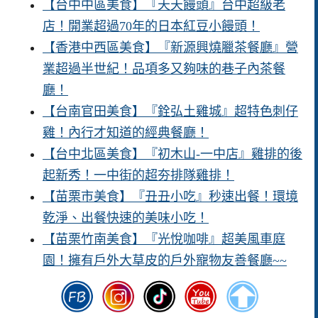
【台中中區美食】『天天饅頭』台中超級老
店！開業超過70年的日本紅豆小饅頭！
【香港中西區美食】『新源興燒臘茶餐廳』營
業超過半世紀！品項多又夠味的巷子內茶餐
廳！
【台南官田美食】『銓弘土雞城』超特色刺仔
雞！內行才知道的經典餐廳！
【台中北區美食】『初木山-一中店』雞排的後
起新秀！一中街的超夯排隊雞排！
【苗栗市美食】『丑丑小吃』秒速出餐！環境
乾淨、出餐快速的美味小吃！
【苗栗竹南美食】『光悅咖啡』超美風車庭
園！擁有戶外大草皮的戶外寵物友善餐廳~~