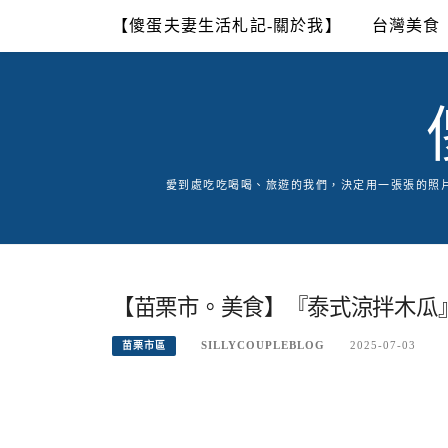
Skip
【傻蛋夫妻生活札記-關於我】
台灣美食
to
content
愛到處吃吃喝喝、旅遊的我們，決定用一張張的照
【苗栗市。美食】『泰式涼拌木瓜
SILLYCOUPLEBLOG
2025-07-03
苗栗市區