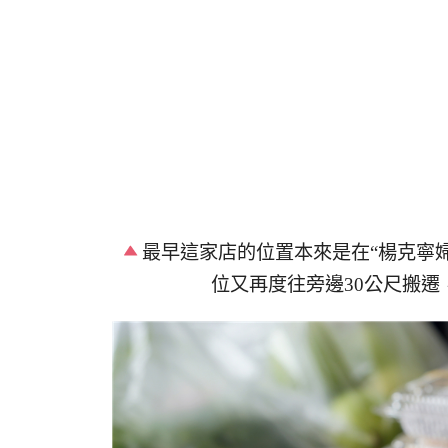
最早這家店的位置本來是在“楊克寧
位又再度往旁邊30公尺搬遷