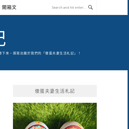
開箱文
記
錄下來，撰寫出屬於我們的「傻蛋夫妻生活札記」！
傻蛋夫妻生活札記