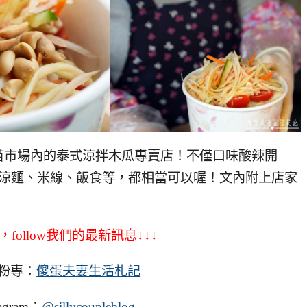
苗市場內的泰式涼拌木瓜專賣店！不僅口味酸辣開
配涼麵、米線、飯食等，都相當可以喔！文內附上店家
。
，follow我們的最新訊息↓↓↓
粉專：
傻蛋夫妻生活札記
agram：
@sillycoupleblog