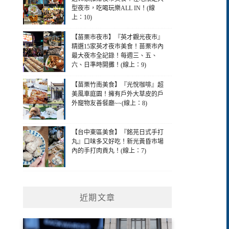
型夜市，吃喝玩樂ALL IN！(線
上：10)
【苗栗市夜市】『英才觀光夜市』
精選15家英才夜市美食！苗栗市內
最大夜市全記錄！每週三、五、
六、日準時開攤！(線上：9)
【苗栗竹南美食】『光悅咖啡』超
美風車庭園！擁有戶外大草皮的戶
外寵物友善餐廳~~(線上：8)
【台中東區美食】『銘芫日式手打
丸』口味多又好吃！新光黃昏市場
內的手打肉貢丸！(線上：7)
近期文章