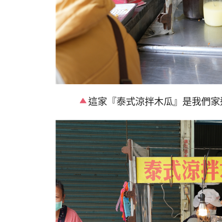
這家『泰式涼拌木瓜』是我們家