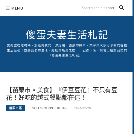
Skip
MENU
to
content
傻蛋夫妻生活札記
愛到處吃吃喝喝、旅遊的我們，決定用一張張的照片、文字與大家分享我們各種
生活歷程！並將我們的生活、經歷與所到之處一一記錄下來，撰寫出屬於我們的
「傻蛋夫妻生活札記」！
【苗栗市。美食】『伊豆豆花』不只有豆
花！好吃的越式餐點都在這！
苗栗市區
SILLYCOUPLEBLOG
2023-07-28