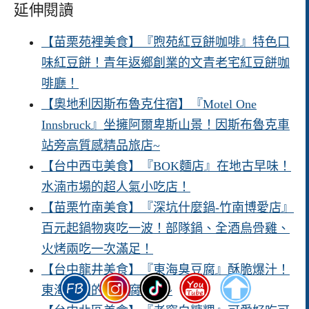
延伸閱讀
【苗栗苑裡美食】『煦苑紅豆餅咖啡』特色口
味紅豆餅！青年返鄉創業的文青老宅紅豆餅咖
啡廳！
【奧地利因斯布魯克住宿】『Motel One
Innsbruck』坐擁阿爾卑斯山景！因斯布魯克車
站旁高質感精品旅店~
【台中西屯美食】『BOK麵店』在地古早味！
水湳市場的超人氣小吃店！
【苗栗竹南美食】『深坑什麼鍋-竹南博愛店』
百元起鍋物爽吃一波！部隊鍋、全酒烏骨雞、
火烤兩吃一次滿足！
【台中龍井美食】『東海臭豆腐』酥脆爆汁！
東海商圈的臭豆腐小店~