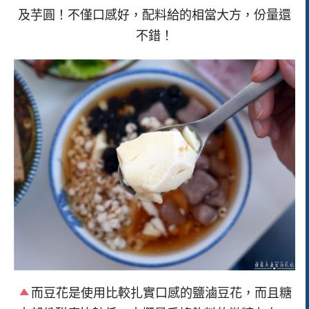
及芋圓！不僅口感好，配料給的相當大方，份量還
不錯！
而豆花是使用比較扎實口感的鹽滷豆花，而且糖