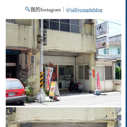
我的Instagram：
@sillycoupleblog