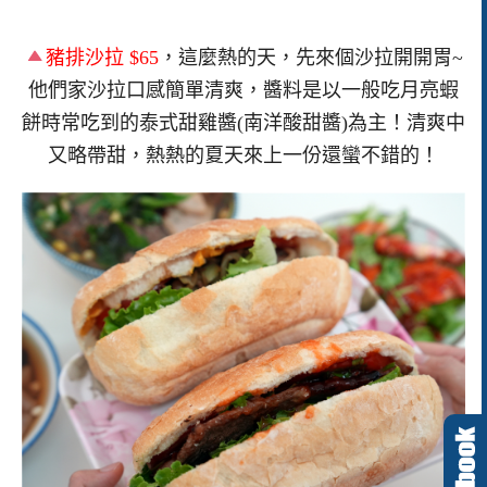
豬排沙拉 $65
，這麼熱的天，先來個沙拉開開胃~
他們家沙拉口感簡單清爽，醬料是以一般吃月亮蝦
餅時常吃到的泰式甜雞醬(南洋酸甜醬)為主！清爽中
又略帶甜，熱熱的夏天來上一份還蠻不錯的！