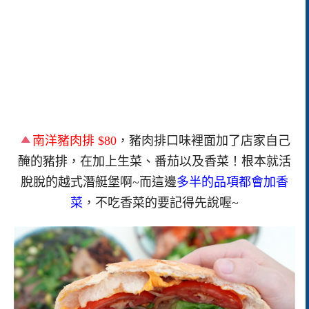
南洋豬肉排 $80
，豬肉排口味裡面加了店家自己
醃的豬排，在加上生菜、番茄以及香菜！根本就活
脫脫的越式潛艇堡啊~而這邊
多半的品項都會加香
菜
，不吃香菜的要記得先說喔~