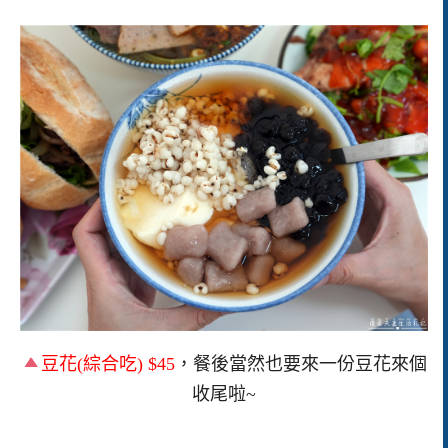
豆花(綜合吃) $45
，餐後當然也要來一份豆花來個
收尾啦~