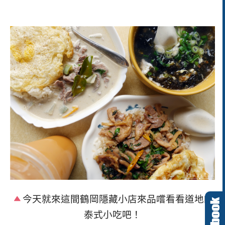
今天就來這間鶴岡隱藏小店來品嚐看看道地的
泰式小吃吧！