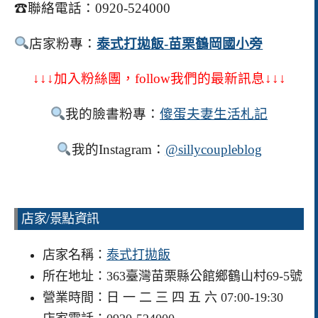
☎
聯絡電話：0920-524000
店家粉專：
泰式打拋飯-苗栗鶴岡國小旁
↓↓↓加入粉絲團，follow我們的最新訊息↓↓↓
我的臉書粉專：
傻蛋夫妻生活札記
我的Instagram：
@sillycoupleblog
店家/景點資訊
店家名稱：
泰式打拋飯
所在地址：363臺灣苗栗縣公館鄉鶴山村69-5號
營業時間：日 一 二 三 四 五 六 07:00-19:30