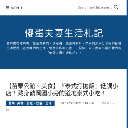
Skip
MENU
to
content
傻蛋夫妻生活札記
愛到處吃吃喝喝、旅遊的我們，決定用一張張的照片、文字與大家分享我們各種
生活歷程！並將我們的生活、經歷與所到之處一一記錄下來，撰寫出屬於我們的
「傻蛋夫妻生活札記」！
【苗栗公館。美食】『泰式打拋飯』低調小
店！藏身鶴岡國小旁的道地泰式小吃！
苗栗│美食、旅遊、住宿、生活
SILLYCOUPLEBLOG
2025-11-
16