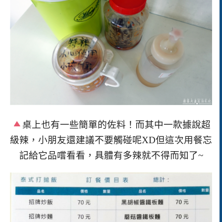
桌上也有一些簡單的佐料！而其中一款據說超
級辣，小朋友還建議不要觸碰呢
XD
但這次用餐忘
記給它品嚐看看，具體有多辣就不得而知了
~