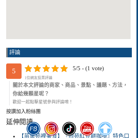
評論
5/5 - (1 vote)
5
1位網友投票評論
關於本文評論的商家、商品、景點、議題、方法，
你給幾顆星呢？
歡迎一起點擊星號參與評論唷！
按讚加入粉絲團
延伸閱讀
【苗栗苑裡美食】『煦苑紅豆餅咖啡』特色口