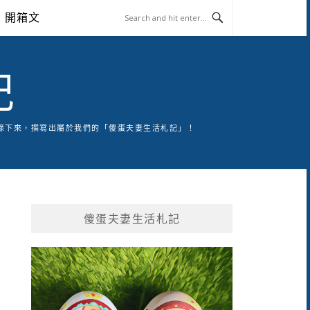
開箱文
記
錄下來，撰寫出屬於我們的「傻蛋夫妻生活札記」！
傻蛋夫妻生活札記