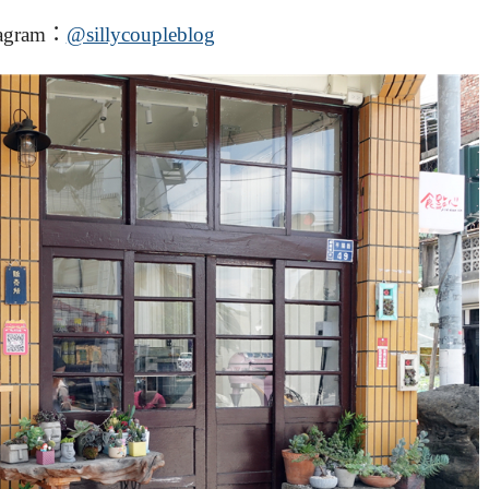
agram：
@sillycoupleblog