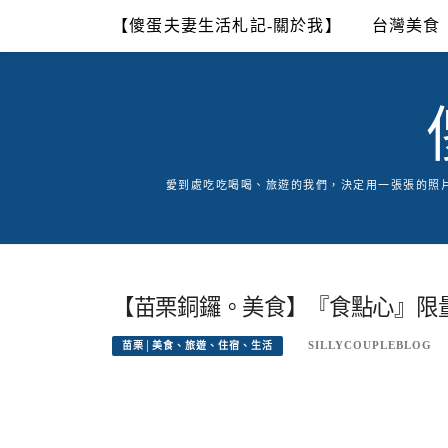
Skip
【傻蛋夫妻生活札記-關於我】
台灣美食
to
content
愛到處吃吃喝喝、旅遊的我們，決定用一張張的照
【苗栗銅鑼。美食】『食點心』限
SILLYCOUPLEBLOG
苗栗│美食、旅遊、住宿、生活