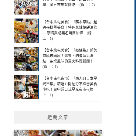
單！第五市場就醬吃~~(線上：2)
【台中北屯美食】『務本早點』超
誇張排隊美食！特色蔥辣燒餅油條
~~原精武路無名燒餅油條！(線
上：1)
【台中北屯美食】『燚條柴』超美
質感玻璃屋！聚餐、約會氣氛滿
點！柴燒風味的直火料理餐廳！
(線上：1)
【台中南屯夜市】『漁人町日本星
光市集』精選11間超夯不踩雷美食
小吃！台中超日式星光夜市~(線
上：1)
近期文章