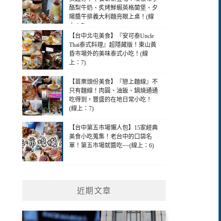
酪梨牛奶、炙烤鮮蝦英格蘭堡、夕
陽醬牛排義大利麵亮眼上桌！(線
上：7)
【台中北屯美食】『安可泰Uncle
Thai泰式料理』超隱藏版！東山黃
昏市場外的美味泰式小吃！(線
上：7)
【苗栗頭份美食】『戀上麵線』不
只有麵線！肉圓、油飯、鍋燒通通
吃得到，豐盛的在地日常小吃！
(線上：7)
【台中第五市場懶人包】15家經典
美食小吃蒐集！老台中的口袋名
單！第五市場就醬吃~~(線上：6)
近期文章