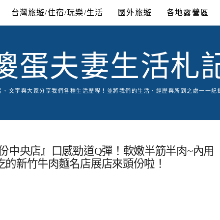
台灣旅遊/住宿/玩樂/生活
國外旅遊
各地露營區
傻蛋夫妻生活札
片、文字與大家分享我們各種生活歷程！並將我們的生活、經歷與所到之處一一記
份中央店』口感勁道Q彈！軟嫩半筋半肉~內用
吃的新竹牛肉麵名店展店來頭份啦！