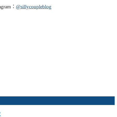
agram：
@sillycoupleblog
號