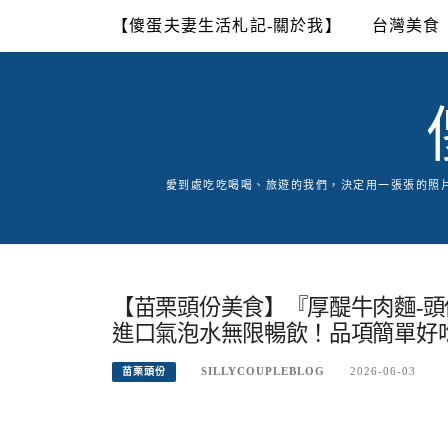
Skip
【傻蛋夫妻生活札記-關於我】
台灣美食
to
content
愛到處吃吃喝喝、旅遊的我們，決定用一張張的照
【苗栗頭份美食】『厚醍牛肉麵-頭
進口氣泡水無限暢飲！品項簡單好
SILLYCOUPLEBLOG
2026-06-03
苗栗頭份