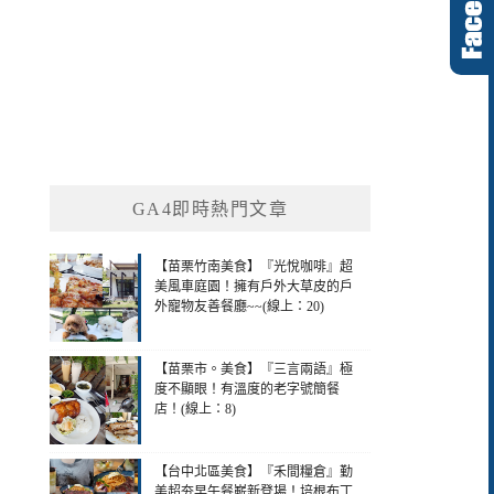
GA4即時熱門文章
【苗栗竹南美食】『光悅咖啡』超
美風車庭園！擁有戶外大草皮的戶
外寵物友善餐廳~~(線上：20)
【苗栗市。美食】『三言兩語』極
度不顯眼！有溫度的老字號簡餐
店！(線上：8)
【台中北區美食】『禾間糧倉』勤
美超夯早午餐嶄新登場！培根布丁