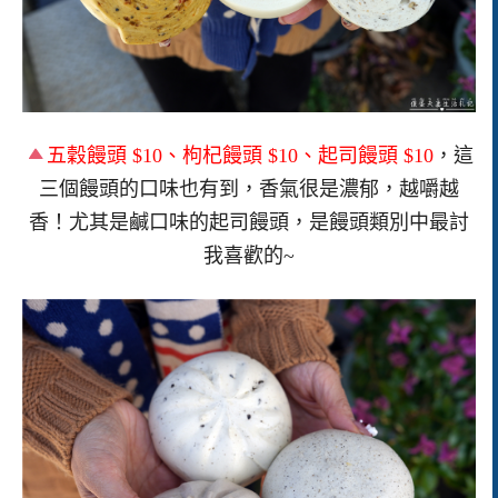
五穀饅頭 $10、枸杞饅頭 $10、起司饅頭 $10
，這
三個饅頭的口味也有到，香氣很是濃郁，越嚼越
香！尤其是鹹口味的起司饅頭，是饅頭類別中最討
我喜歡的~