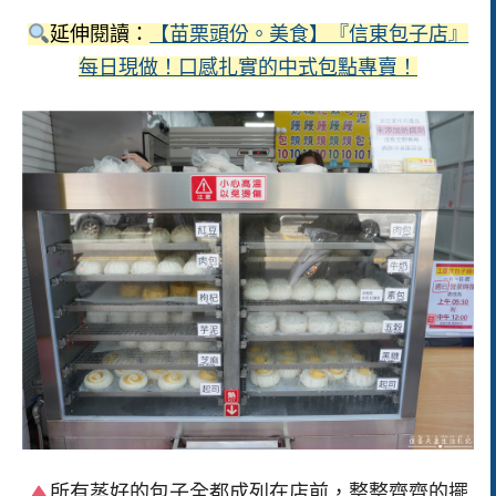
延伸閱讀：
【苗栗頭份。美食】『信東包子店』
每日現做！口感扎實的中式包點專賣！
所有蒸好的包子全都成列在店前，整整齊齊的擺