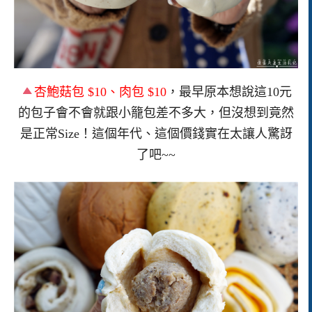
杏鮑菇包 $10、肉包 $10
，最早原本想說這10元
的包子會不會就跟小籠包差不多大，但沒想到竟然
是正常Size！這個年代、這個價錢實在太讓人驚訝
了吧~~