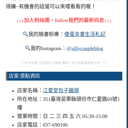
得嫌~有機會的話蠻可以來嚐看看的喔！
↓↓↓加入粉絲團，follow我們的最新訊息↓↓↓
我的臉書粉專：
傻蛋夫妻生活札記
我的Instagram：
@sillycoupleblog
**
本文感謝“江夏堂包子饅頭”邀約！內文為真實感受分享！
**
店家/景點資訊
店家名稱：
江夏堂包子饅頭
所在地址：351臺灣苗栗縣頭份市仁愛路69號1
樓
營業時間：日 二 三 四 五 六 05:30-15:00
店家電話：037-690106