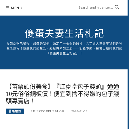
Skip
MENU
to
content
傻蛋夫妻生活札記
愛到處吃吃喝喝、旅遊的我們，決定用一張張的照片、文字與大家分享我們各種
生活歷程！並將我們的生活、經歷與所到之處一一記錄下來，撰寫出屬於我們的
「傻蛋夫妻生活札記」！
【苗栗頭份美食】『江夏堂包子饅頭』通通
10元俗俗銅板價！便宜到捨不得嫌的包子饅
頭專賣店！
苗栗頭份
SILLYCOUPLEBLOG
2026-01-23