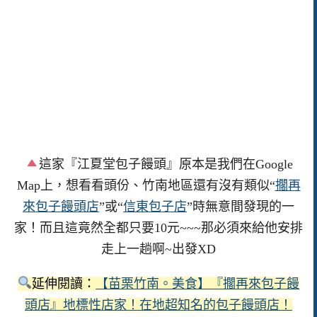
這家『江夏堂包子饅頭』原本是我們在Google
Map上，想看看頭份、竹南地區還有沒有類似“
擱再
來包子饅頭店
”或“
信東包子店
”時無意間發現的一
家！而且這竟然全都只要10元~~~那必須來給他安排
走上一趟啊~出發XD
延伸閱讀：
【苗栗竹南。美食】『擱再來包子饅
頭店』地標性店家！在地超知名的包子饅頭店！