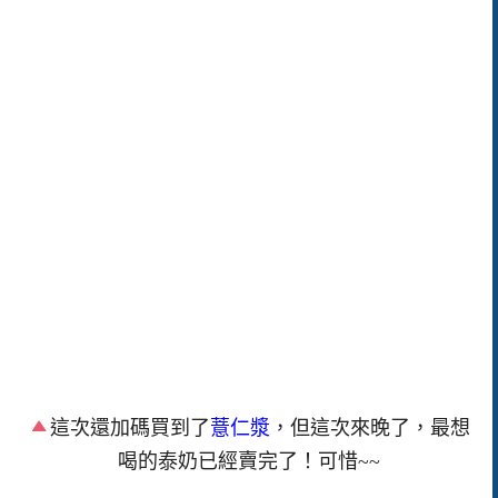
這次還加碼買到了
薏仁漿
，但這次來晚了，最想
喝的泰奶已經賣完了！可惜~~