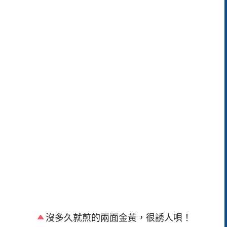
沒多久就煎的兩面金黃，很誘人唄！