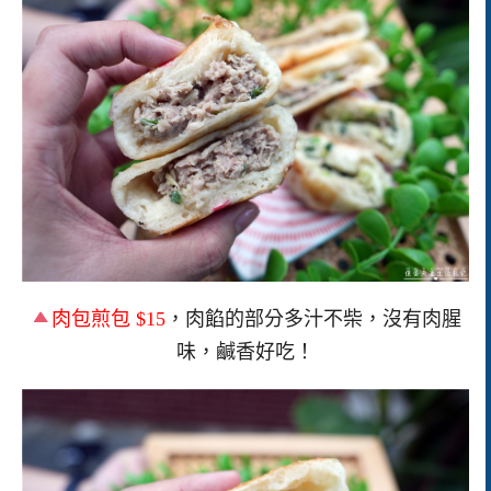
肉包煎包 $15
，肉餡的部分多汁不柴，沒有肉腥
味，鹹香好吃！