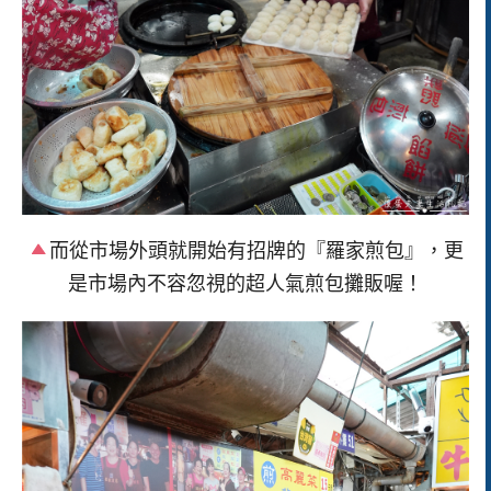
而從市場外頭就開始有招牌的『羅家煎包』，更
是市場內不容忽視的超人氣煎包攤販喔！