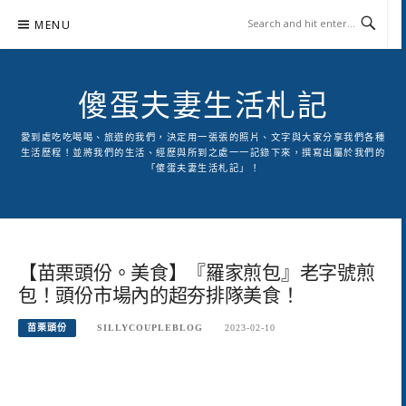
Skip
MENU
to
content
傻蛋夫妻生活札記
愛到處吃吃喝喝、旅遊的我們，決定用一張張的照片、文字與大家分享我們各種
生活歷程！並將我們的生活、經歷與所到之處一一記錄下來，撰寫出屬於我們的
「傻蛋夫妻生活札記」！
【苗栗頭份。美食】『羅家煎包』老字號煎
包！頭份市場內的超夯排隊美食！
苗栗頭份
SILLYCOUPLEBLOG
2023-02-10