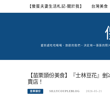
Skip
【傻蛋夫妻生活札記-關於我】
台灣美食
to
content
愛到處吃吃喝喝、旅遊的我們，決定用一張張的照
【苗栗頭份美食】『士林豆花』剉
賣店！
SILLYCOUPLEBLOG
2026-05-21
苗栗頭份