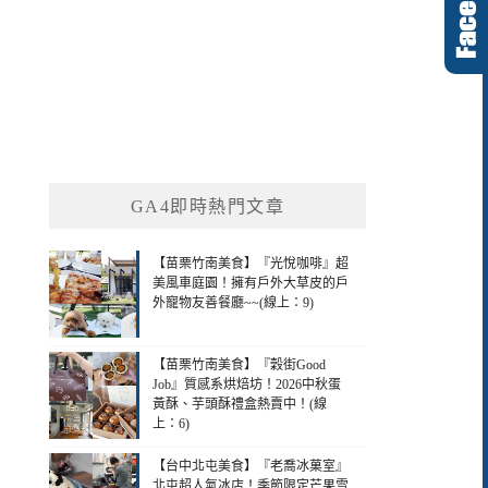
GA4即時熱門文章
【苗栗竹南美食】『光悅咖啡』超
美風車庭園！擁有戶外大草皮的戶
外寵物友善餐廳~~(線上：9)
【苗栗竹南美食】『穀街Good
Job』質感系烘焙坊！2026中秋蛋
黃酥、芋頭酥禮盒熱賣中！(線
上：6)
【台中北屯美食】『老喬冰菓室』
北屯超人氣冰店！季節限定芒果雪