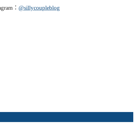
agram：
@sillycoupleblog