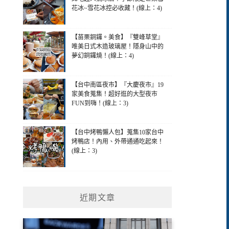
花冰~雪花冰控必收藏！(線上：4)
【苗栗銅鑼。美食】『雙峰草堂』
唯美日式木造玻璃屋！隱身山中的
夢幻銅鑼燒！(線上：4)
【台中南區夜市】『大慶夜市』19
家美食蒐集！超好逛的大型夜市
FUN到嗨！(線上：3)
【台中烤鴨懶人包】蒐集10家台中
烤鴨店！內用、外帶通通吃起來！
(線上：3)
近期文章