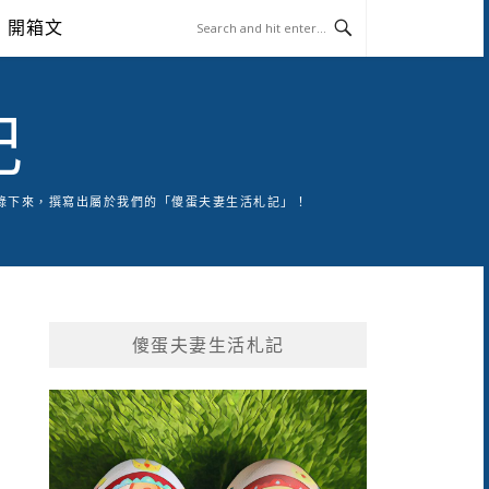
開箱文
記
錄下來，撰寫出屬於我們的「傻蛋夫妻生活札記」！
傻蛋夫妻生活札記