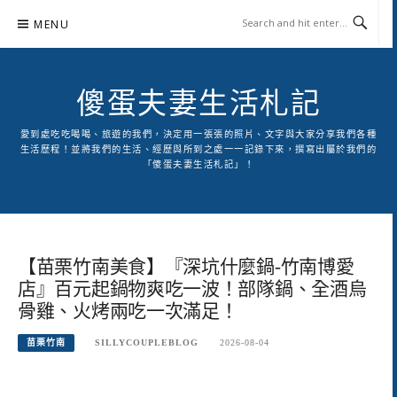
Skip
MENU
to
content
傻蛋夫妻生活札記
愛到處吃吃喝喝、旅遊的我們，決定用一張張的照片、文字與大家分享我們各種
生活歷程！並將我們的生活、經歷與所到之處一一記錄下來，撰寫出屬於我們的
「傻蛋夫妻生活札記」！
【苗栗竹南美食】『深坑什麼鍋-竹南博愛
店』百元起鍋物爽吃一波！部隊鍋、全酒烏
骨雞、火烤兩吃一次滿足！
苗栗竹南
SILLYCOUPLEBLOG
2026-08-04