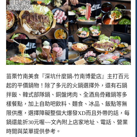
苗栗竹南美食『深坑什麼鍋-竹南博愛店』主打百元
起的平價鍋物！除了多元的火鍋選擇外，還有石鍋
拌飯、韓式部隊鍋、銅盤烤肉、全酒烏骨雞鍋等多
樣餐點，加上自助吧飲料、麵食、冰品、飯點等無
限供應，選擇障礙整個大爆發XD而且外帶的話，每
鍋還能折30元喔~~文內附上店家地址、電話、營業
時間與菜單提供參考。