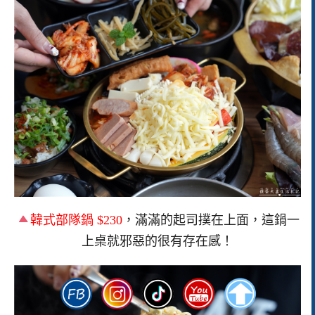
韓式部隊鍋 $230
，滿滿的起司撲在上面，這鍋一
上桌就邪惡的很有存在感！