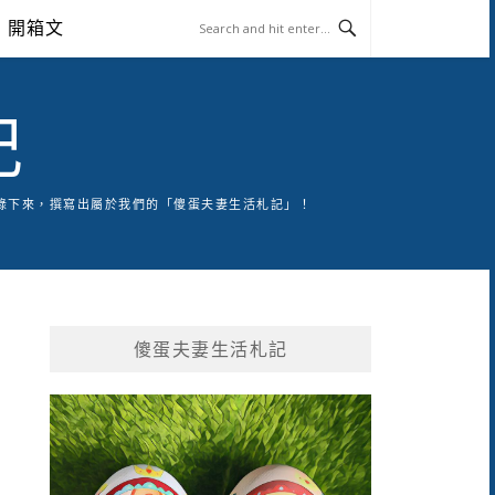
開箱文
記
錄下來，撰寫出屬於我們的「傻蛋夫妻生活札記」！
傻蛋夫妻生活札記