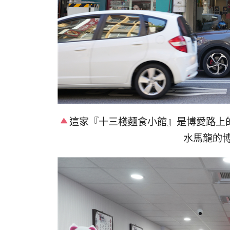
這家『十三棧麵食小館』是博愛路上
水馬龍的