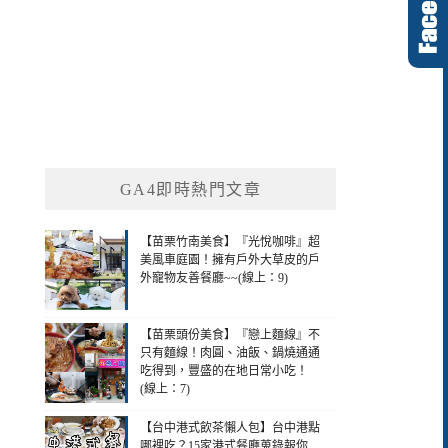
GA4即時熱門文章
【苗栗竹南美食】『光悅咖啡』超
美風車庭園！擁有戶外大草皮的戶
外寵物友善餐廳~~(線上：9)
【苗栗頭份美食】『戀上麵線』不
只有麵線！肉圓、油飯、鍋燒通通
吃得到，豐盛的在地日常小吃！
(線上：7)
【台中港式飲茶懶人包】台中港點
哪裡吃？15家港式餐廳蒐錄報你