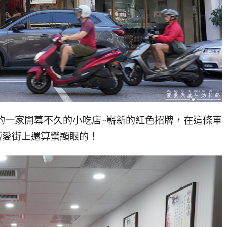
的一家開幕不久的小吃店~嶄新的紅色招牌，在這條車
博愛街上還算蠻顯眼的！