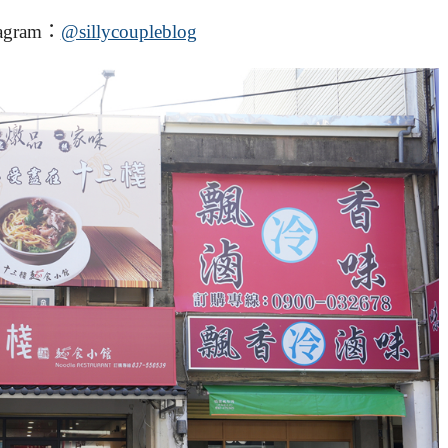
agram：
@sillycoupleblog