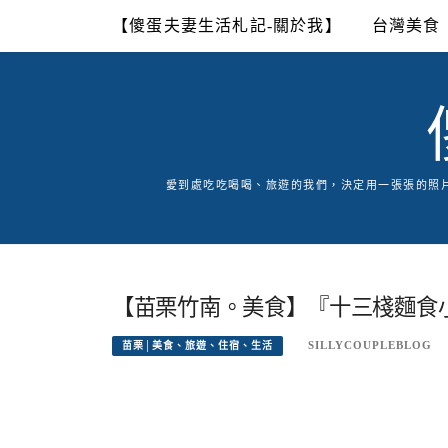
Skip
【傻蛋夫妻生活札記-關於我】
台灣美食
to
content
愛到處吃吃喝喝、旅遊的我們，決定用一張張的照
【苗栗竹南。美食】『十三棧麵食
SILLYCOUPLEBLOG
苗栗│美食、旅遊、住宿、生活