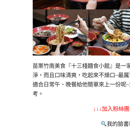
苗栗竹南美食『十三棧麵食小館』是一
淨，而且口味清爽，吃起來不燥口~最厲
適合日常午、晚餐給他簡單來上一份呢
考。
↓↓↓加入粉絲團
我的臉書