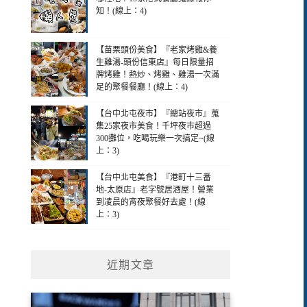
知！(線上：4)
【苗栗頭份美食】『老家烤雞&養
生雞湯-頭份信東店』每日限量招
牌烤雞！熱炒、烤雞、雞湯一次滿
足的聚餐餐廳！(線上：4)
【台中北屯夜市】『總站夜市』蒐
集25家夜市美食！千坪夜市超過
300攤位，吃喝玩樂一次搞定~(線
上：3)
【台中北屯美食】『港町十三番
地-太原店』老字號居酒屋！營業
到凌晨的宵夜聚餐好去處！(線
上：3)
近期文章