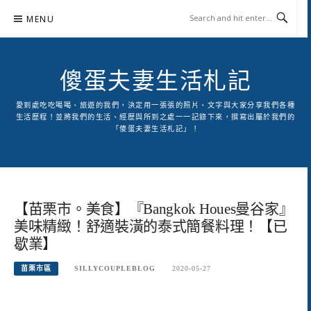
Skip
MENU
to
content
傻蛋夫妻生活札記
愛到處吃吃喝喝、旅遊的我們，決定用一張張的照片、文字與大家分享我們各種
生活歷程！並將我們的生活、經歷與所到之處一一記錄下來，撰寫出屬於我們的
「傻蛋夫妻生活札記」！
【苗栗市。美食】『Bangkok Houes曼谷家』
美味精緻！舒適裝潢的泰式簡餐料理！【已
歇業】
苗栗市區
SILLYCOUPLEBLOG
2020-05-27