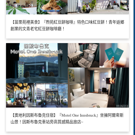
【苗栗苑裡美食】『煦苑紅豆餅咖啡』特色口味紅豆餅！青年返鄉
創業的文青老宅紅豆餅咖啡廳！
【奧地利因斯布魯克住宿】『Motel One Innsbruck』坐擁阿爾卑斯
山景！因斯布魯克車站旁高質感精品旅店~