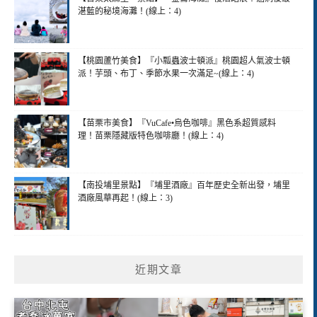
湛藍的秘境海灘！(線上：4)
【桃園蘆竹美食】『小瓢蟲波士頓派』桃園超人氣波士頓
派！芋頭、布丁、季節水果一次滿足~(線上：4)
【苗栗市美食】『VuCafe•烏色咖啡』黑色系超質感料
理！苗栗隱藏版特色咖啡廳！(線上：4)
【南投埔里景點】『埔里酒廠』百年歷史全新出發，埔里
酒廠風華再起！(線上：3)
近期文章