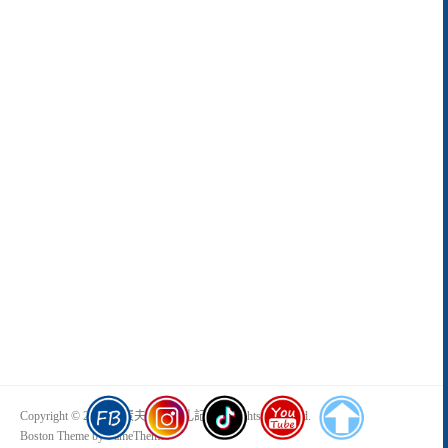
Copyright © 2026 傻蛋夫妻生活札記. All Rights Reserved.
Boston Theme by
FameThemes