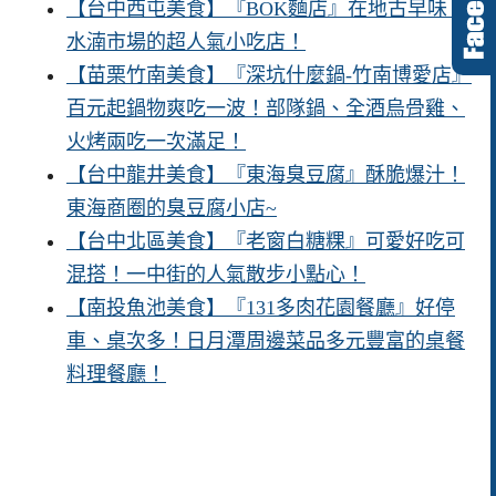
【台中西屯美食】『BOK麵店』在地古早味！
水湳市場的超人氣小吃店！
【苗栗竹南美食】『深坑什麼鍋-竹南博愛店』
百元起鍋物爽吃一波！部隊鍋、全酒烏骨雞、
火烤兩吃一次滿足！
【台中龍井美食】『東海臭豆腐』酥脆爆汁！
東海商圈的臭豆腐小店~
【台中北區美食】『老窗白糖粿』可愛好吃可
混搭！一中街的人氣散步小點心！
【南投魚池美食】『131多肉花園餐廳』好停
車、桌次多！日月潭周邊菜品多元豐富的桌餐
料理餐廳！