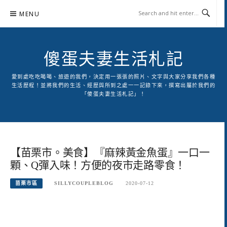
Skip
MENU
to
content
傻蛋夫妻生活札記
愛到處吃吃喝喝、旅遊的我們，決定用一張張的照片、文字與大家分享我們各種
生活歷程！並將我們的生活、經歷與所到之處一一記錄下來，撰寫出屬於我們的
「傻蛋夫妻生活札記」！
【苗栗市。美食】『麻辣黃金魚蛋』一口一
顆、Q彈入味！方便的夜市走路零食！
苗栗市區
SILLYCOUPLEBLOG
2020-07-12