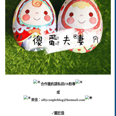
合作邀約請私訊FB粉專
或
來信：
sillycoupleblog@hotmail.com
✓
關於我