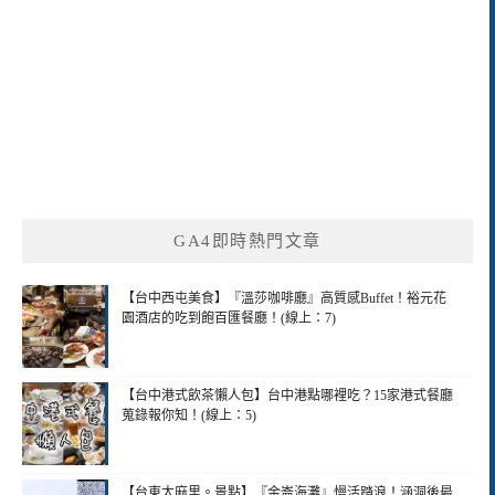
GA4即時熱門文章
【台中西屯美食】『溫莎咖啡廳』高質感Buffet！裕元花
園酒店的吃到飽百匯餐廳！(線上：7)
【台中港式飲茶懶人包】台中港點哪裡吃？15家港式餐廳
蒐錄報你知！(線上：5)
【台東太麻里。景點】『金崙海灘』慢活踏浪！涵洞後最