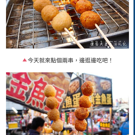
今天就來點個兩串，邊逛邊吃吧！