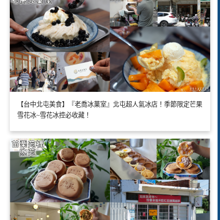
【台中北屯美食】『老喬冰菓室』北屯超人氣冰店！季節限定芒果
雪花冰~雪花冰控必收藏！