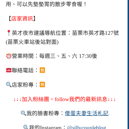
用、可以先墊墊胃的散步零食喔！
【
店家資訊
】
英才夜市
建議導航位置：苗栗市英才路
127
號
(
苗栗火車站後站對面
)
營業時間：每週三、五、六
17:30
後
聯絡電話：
店家粉專：
↓↓↓加入粉絲團，
follow
我們的最新訊息↓↓↓
我的臉書粉專：
傻蛋夫妻生活札記
我的
Instagram
：
@sillycoupleblog