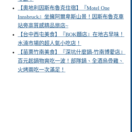
【奧地利因斯布魯克住宿】『Motel One
Innsbruck』坐擁阿爾卑斯山景！因斯布魯克車
站旁高質感精品旅店~
【台中西屯美食】『BOK麵店』在地古早味！
水湳市場的超人氣小吃店！
【苗栗竹南美食】『深坑什麼鍋-竹南博愛店』
百元起鍋物爽吃一波！部隊鍋、全酒烏骨雞、
火烤兩吃一次滿足！