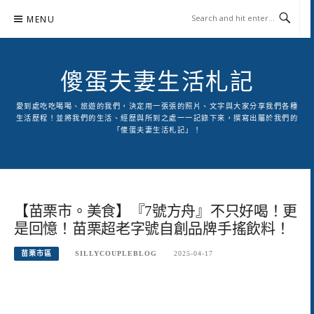
Skip
MENU
to
content
傻蛋夫妻生活札記
愛到處吃吃喝喝、旅遊的我們，決定用一張張的照片、文字與大家分享我們各種
生活歷程！並將我們的生活、經歷與所到之處一一記錄下來，撰寫出屬於我們的
「傻蛋夫妻生活札記」！
【苗栗市。美食】『7號方舟』不只好喝！更
是回憶！苗栗超老字號自創品牌手搖飲料！
苗栗市區
SILLYCOUPLEBLOG
2025-04-17