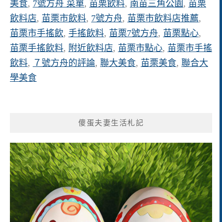
美食
,
7號方舟 菜單
,
苗栗飲料
,
南苗三角公園
,
苗栗
飲料店
,
苗栗市飲料
,
7號方舟
,
苗栗市飲料店推薦
,
苗栗市手搖飲
,
手搖飲料
,
苗栗7號方舟
,
苗栗點心
,
苗栗手搖飲料
,
附近飲料店
,
苗栗市點心
,
苗栗市手搖
飲料
,
７號方舟的評論
,
聯大美食
,
苗栗美食
,
聯合大
學美食
傻蛋夫妻生活札記