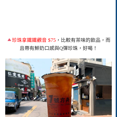
珍珠拿鐵鐵觀音
$75
，比較有茶味的飲品，而
且帶有鮮奶口感與
Q
彈珍珠，好喝！