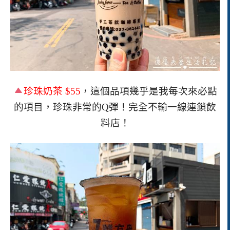
珍珠奶茶
$55
，這個品項幾乎是我每次來必點
的項目，珍珠非常的
Q
彈！完全不輸一線連鎖飲
料店！