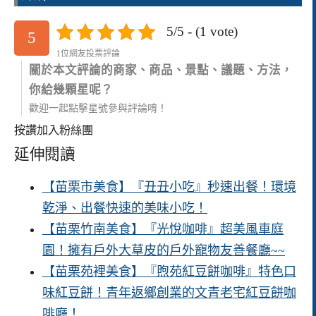
5/5 - (1 vote)
5
1位網友投票評論
關於本文評論的商家、商品、景點、議題、方法，
你給幾顆星呢？
歡迎一起點擊星號參與評論唷！
按讚加入粉絲團
延伸閱讀
【苗栗市美食】『丑丑小吃』秒速出餐！環境
乾淨、出餐快速的美味小吃！
【苗栗竹南美食】『光悅咖啡』超美風車庭
園！擁有戶外大草皮的戶外寵物友善餐廳~~
【苗栗苑裡美食】『煦苑紅豆餅咖啡』特色口
味紅豆餅！青年返鄉創業的文青老宅紅豆餅咖
啡廳！