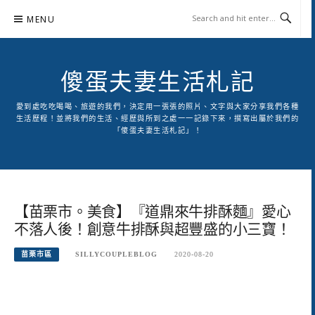
Skip
MENU
to
content
傻蛋夫妻生活札記
愛到處吃吃喝喝、旅遊的我們，決定用一張張的照片、文字與大家分享我們各種
生活歷程！並將我們的生活、經歷與所到之處一一記錄下來，撰寫出屬於我們的
「傻蛋夫妻生活札記」！
【苗栗市。美食】『道鼎來牛排酥麵』愛心
不落人後！創意牛排酥與超豐盛的小三寶！
苗栗市區
SILLYCOUPLEBLOG
2020-08-20