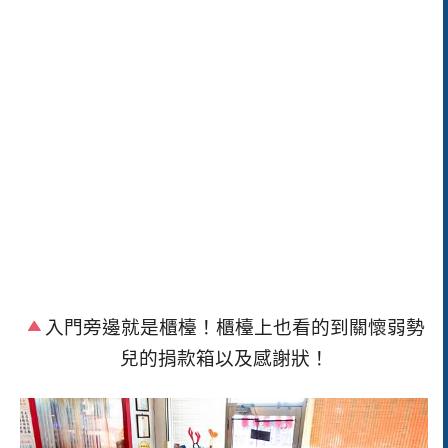
入門旁邊就是櫃檯！櫃檯上也看的到關懷弱勢
兒的捐款箱以及感謝狀！