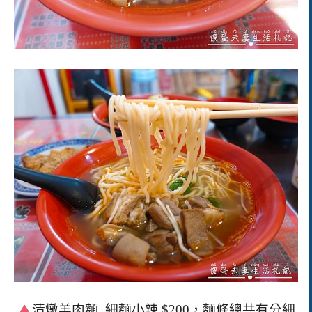
清燉羊肉麵
–
細麵小辣
$200
，麵條總共有分細