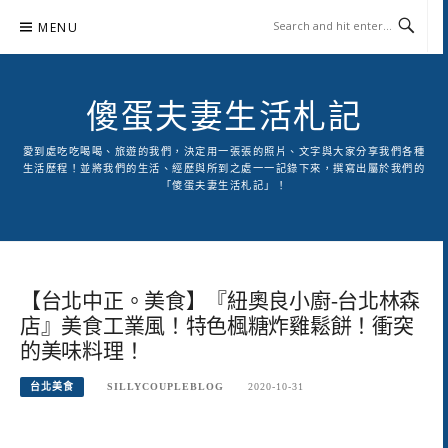
Skip
MENU
to
content
傻蛋夫妻生活札記
愛到處吃吃喝喝、旅遊的我們，決定用一張張的照片、文字與大家分享我們各種
生活歷程！並將我們的生活、經歷與所到之處一一記錄下來，撰寫出屬於我們的
「傻蛋夫妻生活札記」！
【台北中正。美食】『紐奧良小廚-台北林森
店』美食工業風！特色楓糖炸雞鬆餅！衝突
的美味料理！
台北美食
SILLYCOUPLEBLOG
2020-10-31