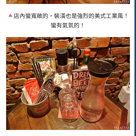
店內蠻寬敞的，裝潢也是強烈的美式工業風！
蠻有氣氛的！