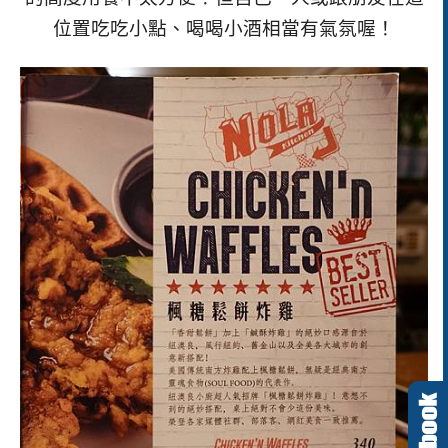
位置吃吃小點、喝喝小酒相當有氣氛喔！