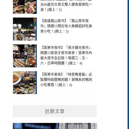
派40盎司大胃王雙人爆食餐爽吃一
波！(線上：5)
【高雄鳳山夜市】『鳳山青年夜
市』精選11間在地人推薦超好吃美
食小吃！(線上：5)
【苗栗市夜市】『英才觀光夜市』
精選15家英才夜市美食！苗栗市內
最大夜市全記錄！每週三、五、
六、日準時開攤！(線上：4)
【苗栗市美食】『林家鴨香飯』必
點獨特麻醬鴨肉麵！涮嘴系的鴨肉
小吃專賣！(線上：4)
近期文章