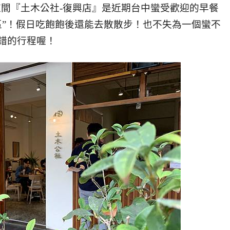
這間
『土木公社-復興店』是近期台中蠻受歡迎的早餐
區”！假日吃飽飽後還能去散散步！也不失為一個蠻不
錯的行程喔！