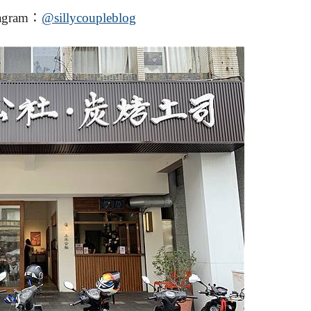
agram：
@sillycoupleblog