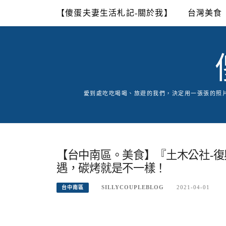
Skip
【傻蛋夫妻生活札記-關於我】
台灣美食
to
content
愛到處吃吃喝喝、旅遊的我們，決定用一張張的照
【台中南區。美食】『土木公社-
遇，碳烤就是不一樣！
SILLYCOUPLEBLOG
2021-04-01
台中南區