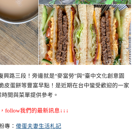
復興路三段！旁邊就是“麥當勞”與“臺中文化創意園
、脆皮蛋餅等豐富早點！是近期在台中蠻受歡迎的一家
業時間與菜單提供參考。
，follow我們的最新訊息↓↓↓
粉專：
傻蛋夫妻生活札記