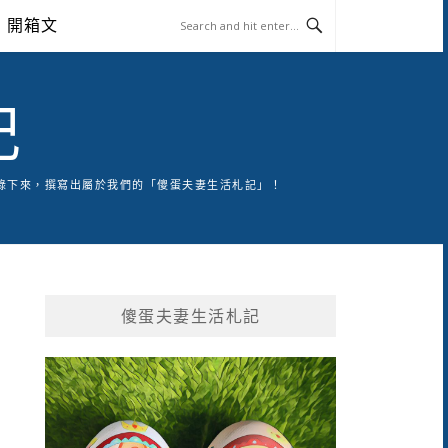
開箱文
記
錄下來，撰寫出屬於我們的「傻蛋夫妻生活札記」！
傻蛋夫妻生活札記