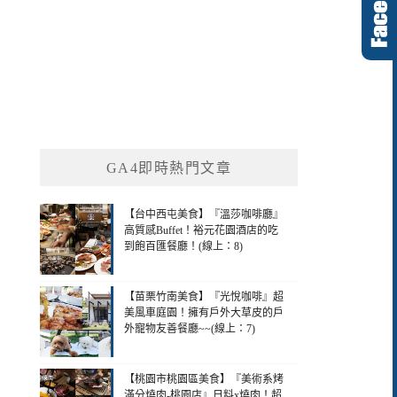
GA4即時熱門文章
【台中西屯美食】『溫莎咖啡廳』
高質感Buffet！裕元花園酒店的吃
到飽百匯餐廳！(線上：8)
【苗栗竹南美食】『光悅咖啡』超
美風車庭園！擁有戶外大草皮的戶
外寵物友善餐廳~~(線上：7)
【桃園市桃園區美食】『美術系烤
滿分燒肉-桃園店』日料x燒肉！超