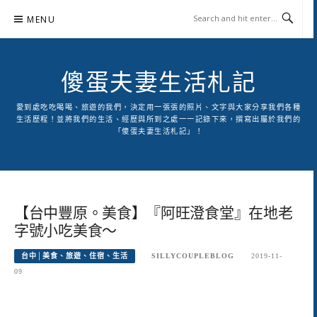
Skip
MENU
to
content
傻蛋夫妻生活札記
愛到處吃吃喝喝、旅遊的我們，決定用一張張的照片、文字與大家分享我們各種
生活歷程！並將我們的生活、經歷與所到之處一一記錄下來，撰寫出屬於我們的
「傻蛋夫妻生活札記」！
【台中豐原。美食】『阿旺澄食堂』在地老
字號小吃美食～
台中│美食、旅遊、住宿、生活
SILLYCOUPLEBLOG
2019-11-
09