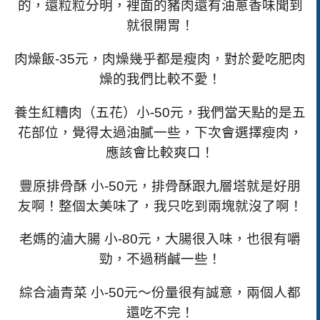
的，還粒粒分明，裡面的豬肉還有油蔥香味聞到
就很開胃！
肉燥飯
-35
元，肉燥幾乎都是瘦肉，對於愛吃肥肉
燥的我們比較不愛！
養生紅糟肉（五花）小
-50
元，我們當天點的是五
花部位，覺得太過油膩一些，下次會選擇瘦肉，
應該會比較爽口！
豐原排骨酥 小
-50
元，排骨酥跟九層塔就是好朋
友啊！整個太美味了，我只吃到兩塊就沒了啊！
老媽的滷大腸 小
-80
元，大腸很入味，也很有嚼
勁，不過稍鹹一些！
綜合滷青菜 小
-50
元～份量很有誠意，兩個人都
還吃不完！