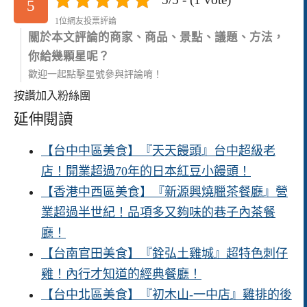
5
1位網友投票評論
關於本文評論的商家、商品、景點、議題、方法，
你給幾顆星呢？
歡迎一起點擊星號參與評論唷！
按讚加入粉絲團
延伸閱讀
【台中中區美食】『天天饅頭』台中超級老
店！開業超過70年的日本紅豆小饅頭！
【香港中西區美食】『新源興燒臘茶餐廳』營
業超過半世紀！品項多又夠味的巷子內茶餐
廳！
【台南官田美食】『銓弘土雞城』超特色刺仔
雞！內行才知道的經典餐廳！
【台中北區美食】『初木山-一中店』雞排的後