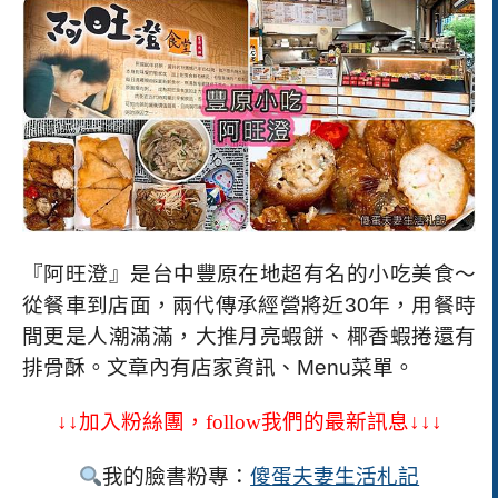
『阿旺澄』是台中豐原在地超有名的小吃美食～
從餐車到店面，兩代傳承經營將近
30
年，用餐時
間更是人潮滿滿，大推月亮蝦餅、椰香蝦捲還有
排骨酥。文章內有店家資訊、
Menu
菜單。
↓↓加入粉絲團，
follow
我們的最新訊息↓↓↓
我的臉書粉專：
傻
蛋夫妻生活札記