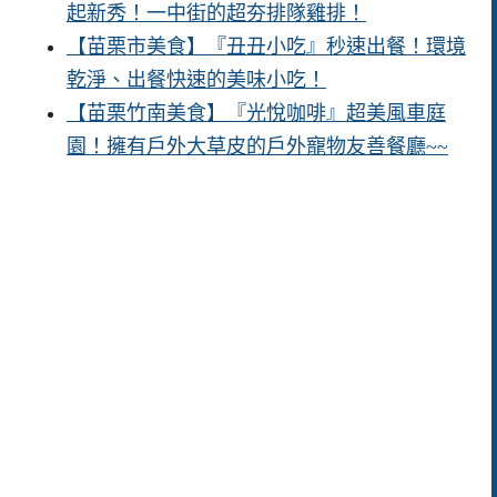
起新秀！一中街的超夯排隊雞排！
【苗栗市美食】『丑丑小吃』秒速出餐！環境
乾淨、出餐快速的美味小吃！
【苗栗竹南美食】『光悅咖啡』超美風車庭
園！擁有戶外大草皮的戶外寵物友善餐廳~~