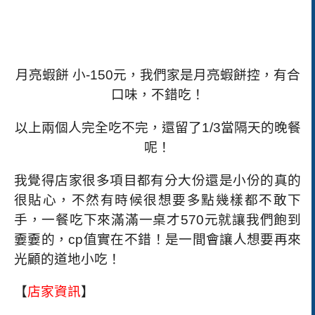
月亮蝦餅 小
-150
元，我們家是月亮蝦餅控，有合
口味，不錯吃！
以上兩個人完全吃不完，還留了
1/3
當隔天的晚餐
呢！
我覺得店家很多項目都有分大份還是小份的真的
很貼心，不然有時候很想要多點幾樣都不敢下
手，一餐吃下來滿滿一桌才
570
元就讓我們飽到
嫑嫑的，
cp
值實在不錯！是一間會讓人想要再來
光顧的道地小吃！
【
店家資訊
】