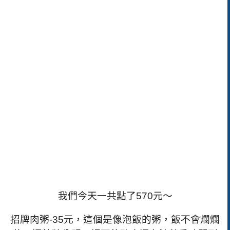
我們今天一共點了
570
元～
招牌肉粥
-35
元，這個是像泡飯的粥，飯不會爛爛