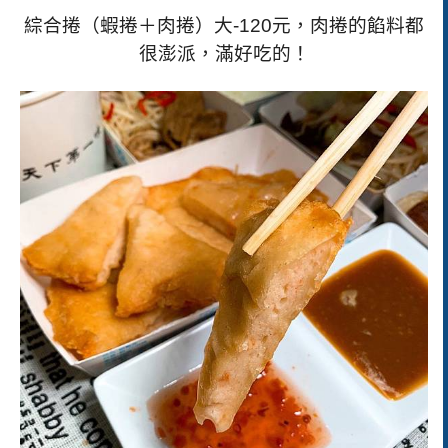
綜合捲（蝦捲＋肉捲）大
-120
元，肉捲的餡料都
很澎派，滿好吃的！