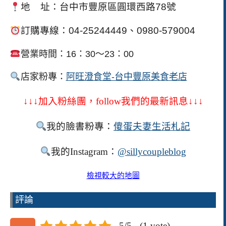
地 址：台中市豐原區圓環西路
78
號
訂購專線：
04-25244449
、
0980-579004
營業時間：16：30～23：00
店家粉專
：
阿旺澄食堂-台中豐原美食老店
↓↓↓加入粉絲團，
follow
我們的最新訊息↓↓↓
我的臉書粉專：
傻
蛋夫妻生活札記
我的
Instagram
：
@sillycoupleblog
檢視較大的地圖
評論
5/5 - (1 vote)