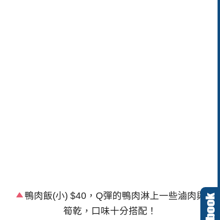
鴨肉飯
(
小
) $40
，
Q
彈的鴨肉淋上一些滷肉與
筍乾，口味十分搭配！