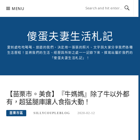
Skip
MENU
to
content
傻蛋夫妻生活札記
愛到處吃吃喝喝、旅遊的我們，決定用一張張的照片、文字與大家分享我們各種
生活歷程！並將我們的生活、經歷與所到之處一一記錄下來，撰寫出屬於我們的
「傻蛋夫妻生活札記」！
【苗栗市。美食】『牛媽媽』除了牛以外都
有，超猛腿庫讓人食指大動！
苗栗市區
SILLYCOUPLEBLOG
2020-02-12