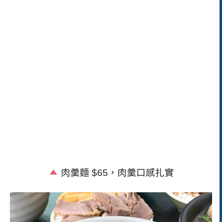
肉羹麵
$65
，肉羹口感扎實