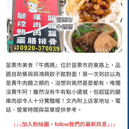
苗栗市美食『牛媽媽』位於苗栗市府東路上，品
園自助餐與與鴻興餃子館對面！第一次到訪以為
是賣牛肉麵之類的，沒想到竟然甚麼都有，唯獨
沒賣牛阿！雖然沒有牛有點小遺憾，但超猛的腿
庫肉卻令人十分驚豔喔！
文內附上店家地址、電
話、營業時間與菜單提供參考。
↓↓↓加入粉絲團，
follow
我們的最新訊息↓↓↓