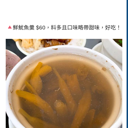
鮮魷魚羹
$60
，料多且口味略帶甜味，好吃！