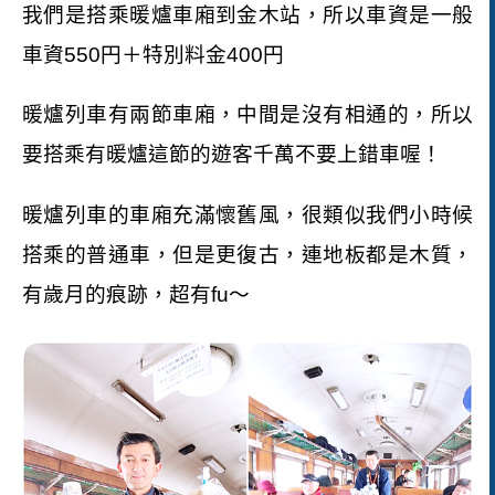
我們是搭乘暖爐車廂到金木站，所以車資是一般
車資
550
円＋特別料金
400
円
暖爐列車有兩節車廂，中間是沒有相通的，所以
要搭乘有暖爐這節的遊客千萬不要上錯車喔！
暖爐列車的車廂充滿懷舊風，很類似我們小時候
搭乘的普通車，但是更復古，連地板都是木質，
有歲月的痕跡，超有
fu
～