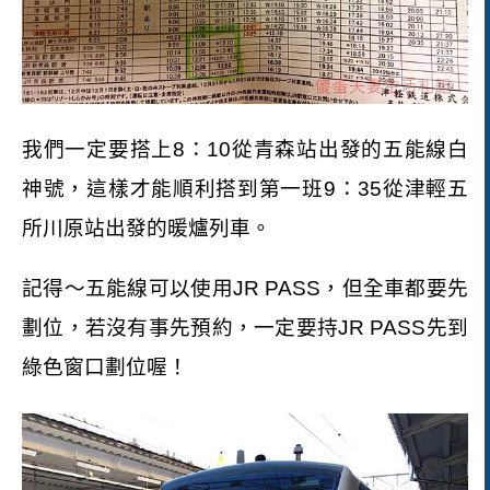
我們一定要搭上
8
：
10
從青森站出發的五能線白
神號，這樣才能順利搭到第一班
9
：
35
從津輕五
所川原站出發的暖爐列車。
記得～五能線可以使用
JR PASS
，但全車都要先
劃位，若沒有事先預約，一定要持
JR PASS
先到
綠色窗口劃位喔！