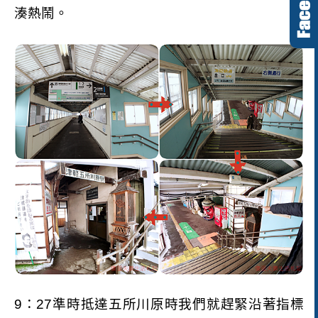
湊熱鬧。
9
：
27
準時抵達五所川原時我們就趕緊沿著指標