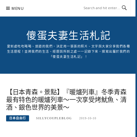
Skip
MENU
to
content
傻蛋夫妻生活札記
愛到處吃吃喝喝、旅遊的我們，決定用一張張的照片、文字與大家分享我們各種
生活歷程！並將我們的生活、經歷與所到之處一一記錄下來，撰寫出屬於我們的
「傻蛋夫妻生活札記」！
【日本青森。景點】『暖爐列車』冬季青森
最有特色的暖爐列車～一次享受烤魷魚、清
酒、銀色世界的美景～
日本自由行
SILLYCOUPLEBLOG
2019-10-10