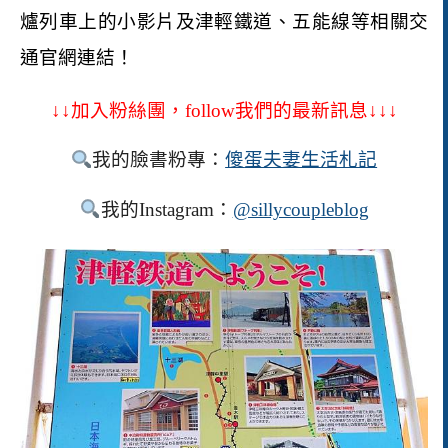
爐列車上的小影片及津輕鐵道、五能線等相關交
通官網連結！
↓↓加入粉絲團，
follow
我們的最新訊息↓↓↓
我的臉書粉專：
傻
蛋夫妻生活札記
我的
Instagram
：
@sillycoupleblog