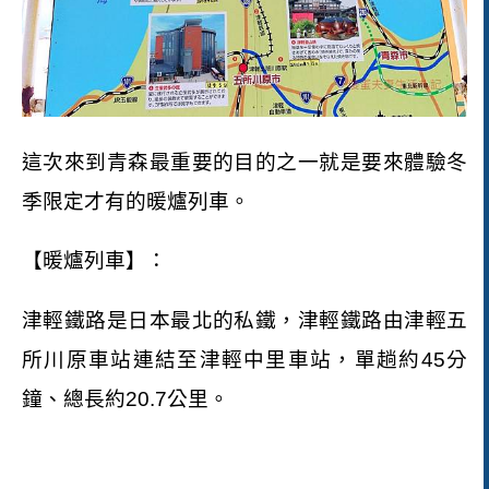
這次來到青森最重要的目的之一就是要來體驗冬
季限定才有的暖爐列車。
【暖爐列車】：
津輕鐵路是日本最北的私鐵，津輕鐵路由津輕五
所川原車站連結至津輕中里車站，單趟約
45
分
鐘、總長約
20.7
公里。