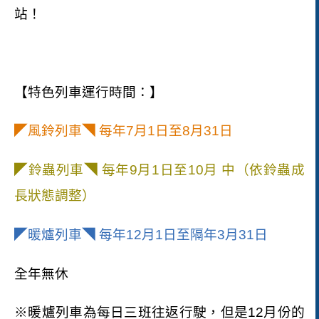
站！
【特色列車運行時間：】
◤風鈴列車◥ 每年
7
月
1
日至
8
月
31
日
◤鈴蟲列車◥ 每年
9
月
1
日至
10
月 中（依鈴蟲成
長狀態調整）
◤暖爐列車◥ 每年
12
月
1
日至隔年
3
月
31
日
全年無休
※暖爐列車為每日三班往返行駛，但是
12
月份的