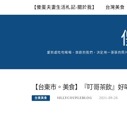
Skip
【傻蛋夫妻生活札記-關於我】
台灣美食
to
content
愛到處吃吃喝喝、旅遊的我們，決定用一張張的照
【台東市。美食】『叮哥茶飲』好
SILLYCOUPLEBLOG
2021-09-26
台東美食