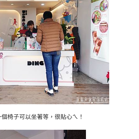
一個椅子可以坐著等，很貼心ㄟ！