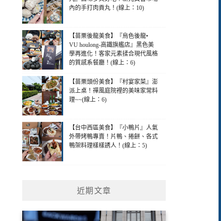
內的手打肉貢丸！(線上：10)
【苗栗後龍美食】『烏色後龍•
VU houlong-高鐵旗艦店』黑色美
學再進化！客家元素揉合現代風格
的質感系餐廳！(線上：6)
【苗栗頭份美食】『村宴家菜』澎
派上桌！禪風庭院裡的美味家常料
理~~(線上：6)
【台中西區美食】『小鴨片』人氣
外帶烤鴨專賣！片鴨、捲餅、各式
鴨架料理樣樣誘人！(線上：5)
近期文章