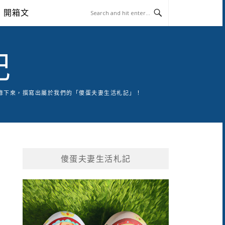
開箱文
記
錄下來，撰寫出屬於我們的「傻蛋夫妻生活札記」！
傻蛋夫妻生活札記