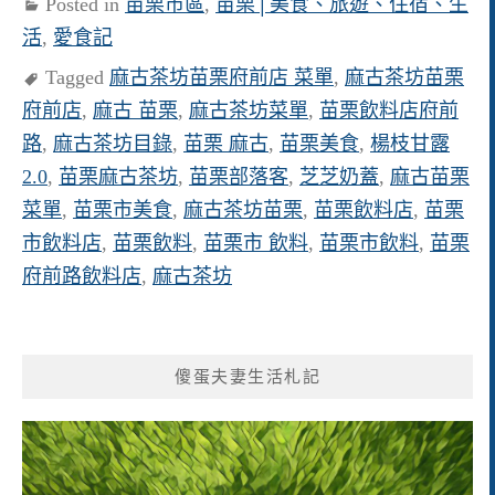
Posted in
苗栗市區
,
苗栗│美食、旅遊、住宿、生
活
,
愛食記
Tagged
麻古茶坊苗栗府前店 菜單
,
麻古茶坊苗栗
府前店
,
麻古 苗栗
,
麻古茶坊菜單
,
苗栗飲料店府前
路
,
麻古茶坊目錄
,
苗栗 麻古
,
苗栗美食
,
楊枝甘露
2.0
,
苗栗麻古茶坊
,
苗栗部落客
,
芝芝奶蓋
,
麻古苗栗
菜單
,
苗栗市美食
,
麻古茶坊苗栗
,
苗栗飲料店
,
苗栗
市飲料店
,
苗栗飲料
,
苗栗市 飲料
,
苗栗市飲料
,
苗栗
府前路飲料店
,
麻古茶坊
傻蛋夫妻生活札記