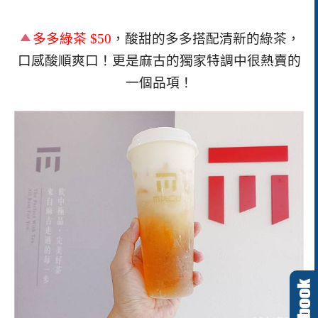
多多綠茶
$50
，酸甜的多多搭配清新的綠茶，
口感酸順爽口！更是麻古的獨家特調中很熱賣的
一個品項！