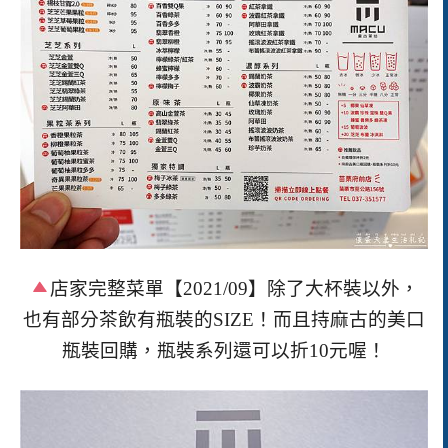
店家完整菜單【
2021/09
】除了大杯裝以外，
也有部分茶飲有瓶裝的
SIZE
！而且持麻古的美口
瓶裝回購，瓶裝系列還可以折
10
元喔！