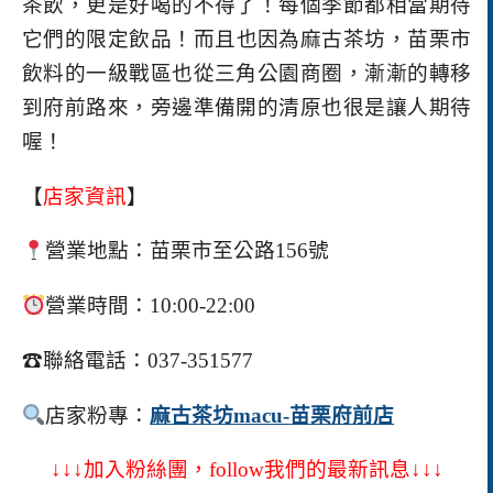
茶飲，更是好喝的不得了！
每個季節都相當期待
它們的限定飲品！
而且也因為麻古茶坊，苗栗市
飲料的一級戰區也從三角公園商圈，漸漸的轉移
到府前路來，旁邊準備開的清原也很是讓人期待
喔！
【
店家資訊
】
營業地點：
苗栗市至公路
156
號
營業時間：
10:00-22:00
☎
聯絡電話：
037-351577
店家粉專：
麻古茶坊
macu-
苗栗府前店
↓↓↓加入粉絲團，
follow
我們的最新訊息↓↓↓