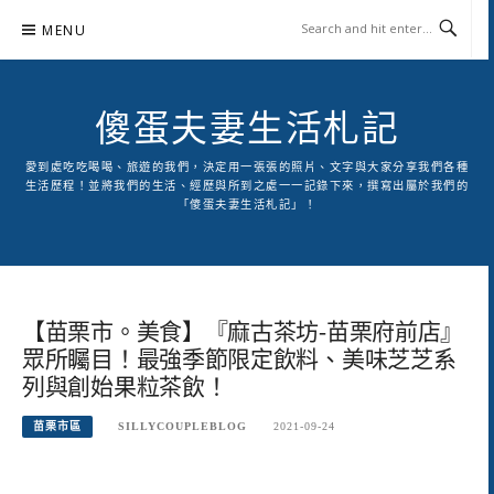
Skip
MENU
to
content
傻蛋夫妻生活札記
愛到處吃吃喝喝、旅遊的我們，決定用一張張的照片、文字與大家分享我們各種
生活歷程！並將我們的生活、經歷與所到之處一一記錄下來，撰寫出屬於我們的
「傻蛋夫妻生活札記」！
【苗栗市。美食】『麻古茶坊-苗栗府前店』
眾所矚目！最強季節限定飲料、美味芝芝系
列與創始果粒茶飲！
苗栗市區
SILLYCOUPLEBLOG
2021-09-24