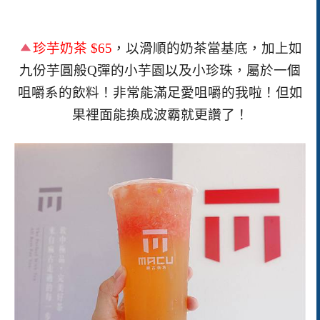
珍芋奶茶
$65
，以滑順的奶茶當基底，加上如
九份芋圓般
Q
彈的小芋園以及小珍珠，屬於一個
咀嚼系的飲料！非常能滿足愛咀嚼的我啦！但如
果裡面能換成波霸就更讚了！