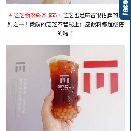
芝芝翡翠綠茶
$55
，芝芝也是麻古很招牌的系
列之一！微鹹的芝芝不管配上什麼飲料都超級搭
的啦！