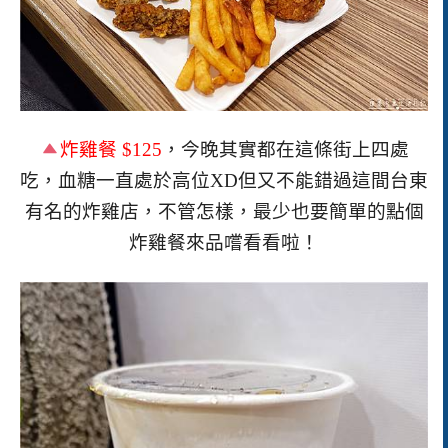
炸雞餐
$125
，今晚其實都在這條街上四處
吃，血糖一直處於高位XD
但又不能錯過這間台東
有名的炸雞店，不管怎樣，最少也要簡單的點個
炸雞餐來品嚐看看啦！