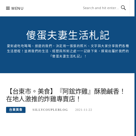
Skip
MENU
to
content
傻蛋夫妻生活札記
愛到處吃吃喝喝、旅遊的我們，決定用一張張的照片、文字與大家分享我們各種
生活歷程！並將我們的生活、經歷與所到之處一一記錄下來，撰寫出屬於我們的
「傻蛋夫妻生活札記」！
【台東市。美食】『阿鋐炸雞』酥脆鹹香！
在地人激推的炸雞專賣店！
台東美食
SILLYCOUPLEBLOG
2021-11-22