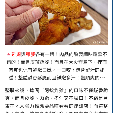
雞翅
與
雞腿
各有一塊！肉品的醃製調味還蠻不
錯的！而且皮薄酥脆！而且在大火炸煮下，裡面
肉質也保有鮮嫩口感，一口咬下還會留汁的那
種！整體鹹香酥脆而且鮮嫩多汁！蠻順爽的
~~
整體來說，這間
『阿鋐炸雞』的口味不僅鹹香脆
爽，而且皮脆、肉嫩、多汁又不膩口！不虧是台
東在地人強力推薦要品嚐看看的炸雞店！而這整