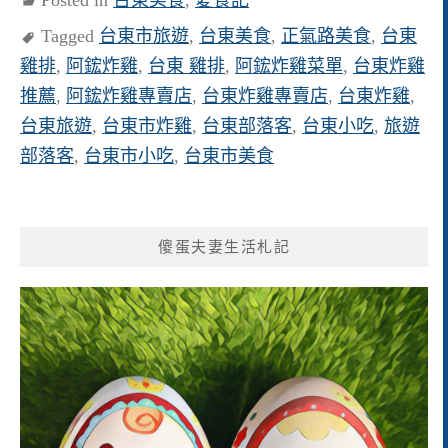
Posted in
台東美食
,
愛食記
Tagged
台東市旅遊
,
台東美食
,
正氣路美食
,
台東
雞排
,
阿鋐炸雞
,
台東 雞排
,
阿鋐炸雞菜單
,
台東炸雞
推薦
,
阿鋐炸雞專賣店
,
台東炸雞專賣店
,
台東炸雞
,
台東旅遊
,
台東市炸雞
,
台東部落客
,
台東小吃
,
旅遊
部落客
,
台東市小吃
,
台東市美食
傻蛋夫妻生活札記