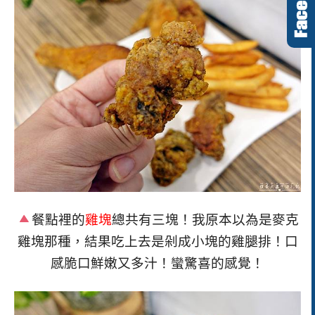
餐點裡的
雞塊
總共有三塊！我原本以為是麥克
雞塊那種，結果吃上去是剁成小塊的雞腿排！口
感脆口鮮嫩又多汁！蠻驚喜的感覺！