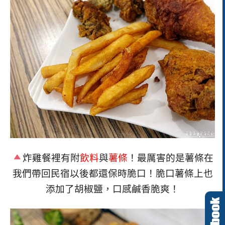
炸雞餐裡有附
飲料
與
薯條
！最厲害的是薯條在
我們帶回民宿以後都還保時脆口！脆口薯條上也
添加了胡椒鹽，口感鹹香脆爽！