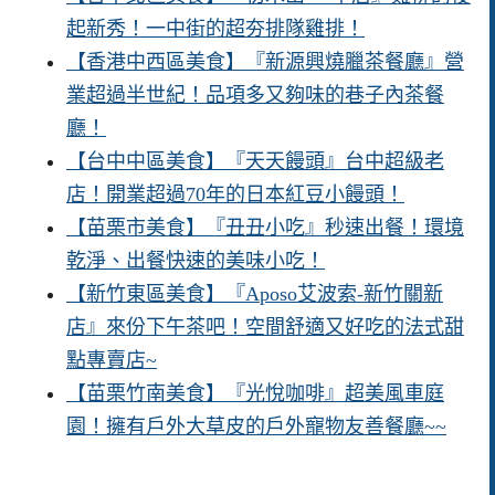
起新秀！一中街的超夯排隊雞排！
【香港中西區美食】『新源興燒臘茶餐廳』營
業超過半世紀！品項多又夠味的巷子內茶餐
廳！
【台中中區美食】『天天饅頭』台中超級老
店！開業超過70年的日本紅豆小饅頭！
【苗栗市美食】『丑丑小吃』秒速出餐！環境
乾淨、出餐快速的美味小吃！
【新竹東區美食】『Aposo艾波索-新竹關新
店』來份下午茶吧！空間舒適又好吃的法式甜
點專賣店~
【苗栗竹南美食】『光悅咖啡』超美風車庭
園！擁有戶外大草皮的戶外寵物友善餐廳~~