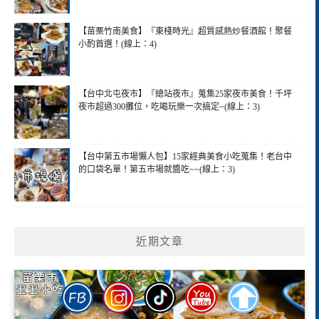
【苗栗竹南美食】『東棧時光』超質感熱炒餐酒館！聚餐
小酌首選！(線上：4)
【台中北屯夜市】『總站夜市』蒐集25家夜市美食！千坪
夜市超過300攤位，吃喝玩樂一次搞定~(線上：3)
【台中第五市場懶人包】15家經典美食小吃蒐集！老台中
的口袋名單！第五市場就醬吃~~(線上：3)
近期文章