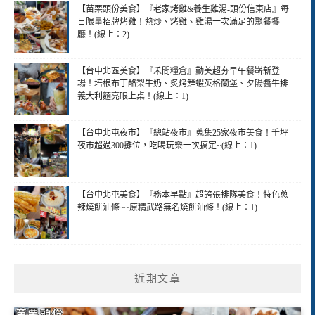
【苗栗頭份美食】『老家烤雞&養生雞湯-頭份信東店』每
日限量招牌烤雞！熱炒、烤雞、雞湯一次滿足的聚餐餐
廳！(線上：2)
【台中北區美食】『禾間糧倉』勤美超夯早午餐嶄新登
場！培根布丁酪梨牛奶、炙烤鮮蝦英格蘭堡、夕陽醬牛排
義大利麵亮眼上桌！(線上：1)
【台中北屯夜市】『總站夜市』蒐集25家夜市美食！千坪
夜市超過300攤位，吃喝玩樂一次搞定~(線上：1)
【台中北屯美食】『務本早點』超誇張排隊美食！特色蔥
辣燒餅油條~~原精武路無名燒餅油條！(線上：1)
近期文章