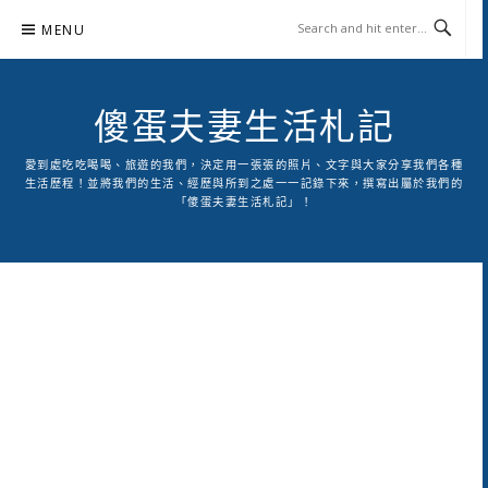
Skip
MENU
to
content
傻蛋夫妻生活札記
愛到處吃吃喝喝、旅遊的我們，決定用一張張的照片、文字與大家分享我們各種
生活歷程！並將我們的生活、經歷與所到之處一一記錄下來，撰寫出屬於我們的
「傻蛋夫妻生活札記」！