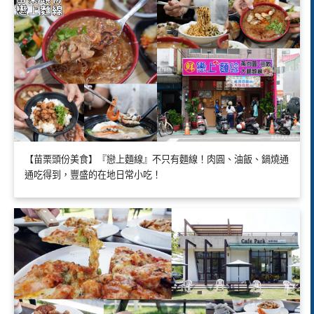
【苗栗頭份美食】『戀上麵線』不只有麵線！肉圓、油飯、鍋燒通
通吃得到，豐盛的在地日常小吃！