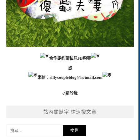
合作邀約請私訊FB粉專
或
來信：
sillycoupleblog@hotmail.com
✓
關於我
站內關鍵字 快速搜文章
搜
尋