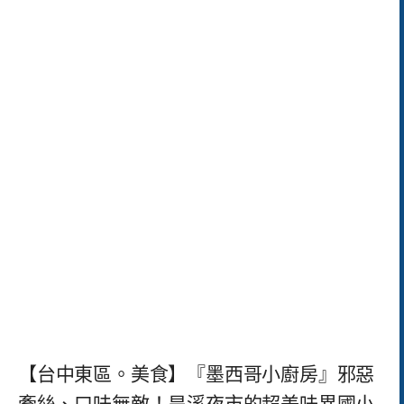
【台中東區。美食】『墨西哥小廚房』邪惡
牽絲、口味無敵！旱溪夜市的超美味異國小