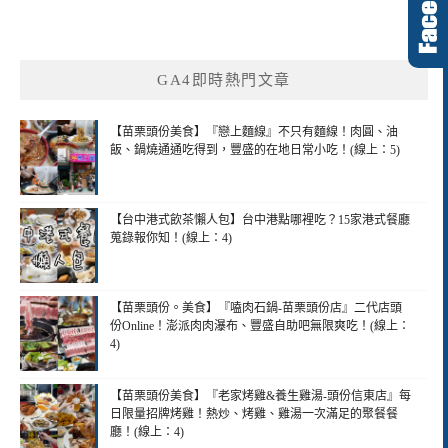
GA4即時熱門文章
【苗栗頭份美食】『戀上麵線』不只有麵線！肉圓、油
飯、鍋燒通通吃得到，豐盛的在地日常小吃！(線上：5)
【台中港式飲茶懶人包】台中港點哪裡吃？15家港式餐廳
蒐錄報你知！(線上：4)
【苗栗頭份。美食】『嗑肉石鍋-苗栗頭份店』二代店頭
份Online！澎派肉肉瀑布、豐盛自助吧無限爽吃！(線上：
4)
【苗栗頭份美食】『老家烤雞&養生雞湯-頭份信東店』每
日限量招牌烤雞！熱炒、烤雞、雞湯一次滿足的聚餐餐
廳！(線上：4)