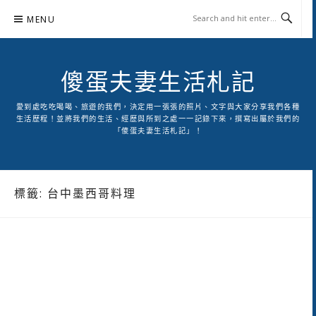
Skip
MENU
to
content
傻蛋夫妻生活札記
愛到處吃吃喝喝、旅遊的我們，決定用一張張的照片、文字與大家分享我們各種
生活歷程！並將我們的生活、經歷與所到之處一一記錄下來，撰寫出屬於我們的
「傻蛋夫妻生活札記」！
標籤:
台中墨西哥料理