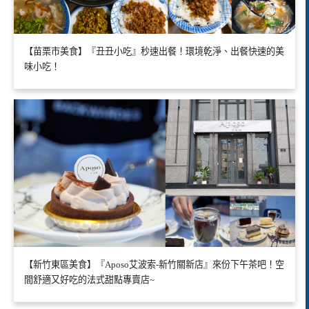
【苗栗市美食】『丑丑小吃』秒速出餐！環境乾淨、出餐快速的美
味小吃！
【新竹東區美食】『Aposo艾波索-新竹關新店』來份下午茶吧！空
間舒適又好吃的法式甜點專賣店~