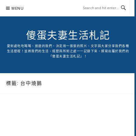
Skip
MENU
to
content
傻蛋夫妻生活札記
愛到處吃吃喝喝、旅遊的我們，決定用一張張的照片、文字與大家分享我們各種
生活歷程！並將我們的生活、經歷與所到之處一一記錄下來，撰寫出屬於我們的
「傻蛋夫妻生活札記」！
標籤:
台中燒鵝