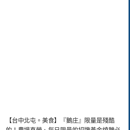
【台中北屯。美食】『鵝庄』限量是殘酷
的！農場直營、每日限量的招牌黃金燒鵝必