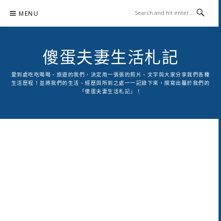
Skip
MENU
to
content
傻蛋夫妻生活札記
愛到處吃吃喝喝、旅遊的我們，決定用一張張的照片、文字與大家分享我們各種
生活歷程！並將我們的生活、經歷與所到之處一一記錄下來，撰寫出屬於我們的
「傻蛋夫妻生活札記」！