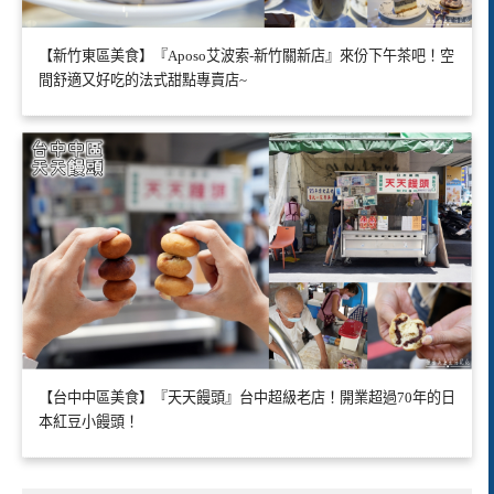
【新竹東區美食】『Aposo艾波索-新竹關新店』來份下午茶吧！空
間舒適又好吃的法式甜點專賣店~
【台中中區美食】『天天饅頭』台中超級老店！開業超過70年的日
本紅豆小饅頭！