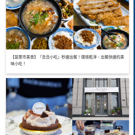
【苗栗市美食】『丑丑小吃』秒速出餐！環境乾淨、出餐快速的美
味小吃！