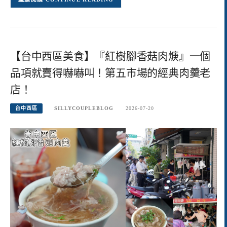
【台中西區美食】『紅樹腳香菇肉焿』一個
品項就賣得嚇嚇叫！第五市場的經典肉羹老
店！
台中西區
SILLYCOUPLEBLOG
2026-07-20