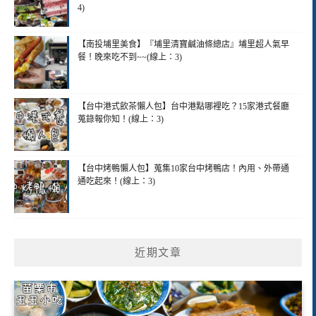
4)
【南投埔里美食】『埔里清寶鹹油條總店』埔里超人氣早
餐！晚來吃不到~~(線上：3)
【台中港式飲茶懶人包】台中港點哪裡吃？15家港式餐廳
蒐錄報你知！(線上：3)
【台中烤鴨懶人包】蒐集10家台中烤鴨店！內用、外帶通
通吃起來！(線上：3)
近期文章