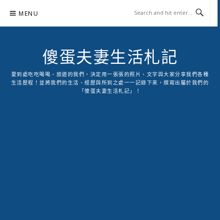
Skip
MENU
to
content
傻蛋夫妻生活札記
愛到處吃吃喝喝、旅遊的我們，決定用一張張的照片、文字與大家分享我們各種
生活歷程！並將我們的生活、經歷與所到之處一一記錄下來，撰寫出屬於我們的
「傻蛋夫妻生活札記」！