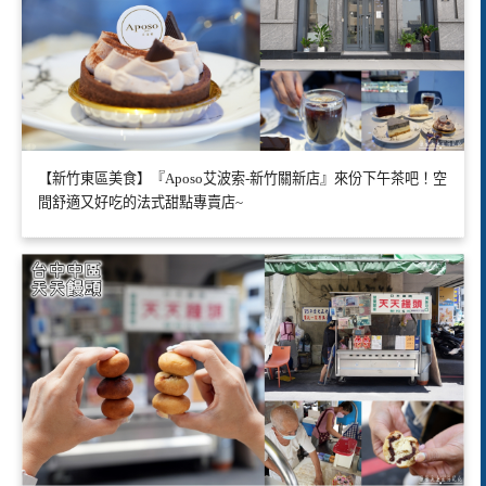
【新竹東區美食】『Aposo艾波索-新竹關新店』來份下午茶吧！空
間舒適又好吃的法式甜點專賣店~