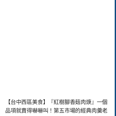
【台中西區美食】『紅樹腳香菇肉焿』一個
品項就賣得嚇嚇叫！第五市場的經典肉羹老