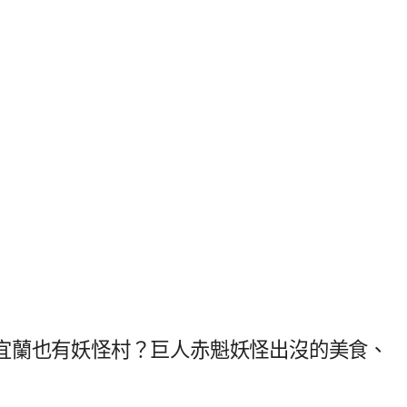
宜蘭也有妖怪村？巨人赤魁妖怪出沒的美食、