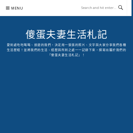
Skip
MENU
to
content
傻蛋夫妻生活札記
愛到處吃吃喝喝、旅遊的我們，決定用一張張的照片、文字與大家分享我們各種
生活歷程！並將我們的生活、經歷與所到之處一一記錄下來，撰寫出屬於我們的
「傻蛋夫妻生活札記」！