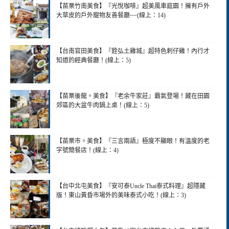
【苗栗竹南美食】『光悅咖啡』超美風車庭園！擁有戶外
大草皮的戶外寵物友善餐廳~~(線上：14)
【台南官田美食】『銓弘土雞城』超特色刺仔雞！內行才
知道的經典餐廳！(線上：5)
【苗栗後龍。美食】『老余牛家莊』霸氣登場！藏在田園
郊區的大盆牛肉鍋上桌！(線上：5)
【苗栗市。美食】『三言兩語』極度不顯眼！有溫度的老
字號簡餐店！(線上：4)
【台中北屯美食】『安可泰Uncle Thai泰式料理』超隱藏
版！東山黃昏市場外的美味泰式小吃！(線上：3)