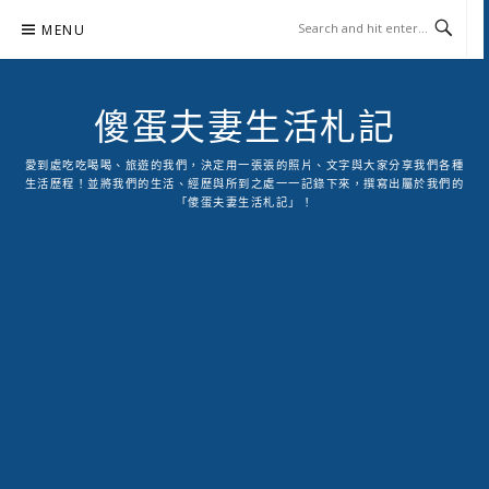
Skip
MENU
to
content
傻蛋夫妻生活札記
愛到處吃吃喝喝、旅遊的我們，決定用一張張的照片、文字與大家分享我們各種
生活歷程！並將我們的生活、經歷與所到之處一一記錄下來，撰寫出屬於我們的
「傻蛋夫妻生活札記」！