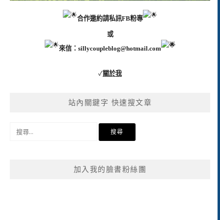
合作邀約請私訊FB粉專
或
來信：
sillycoupleblog@hotmail.com
✓
關於我
站內關鍵字 快速搜文章
搜
尋
關
鍵
加入我的臉書粉絲團
字: