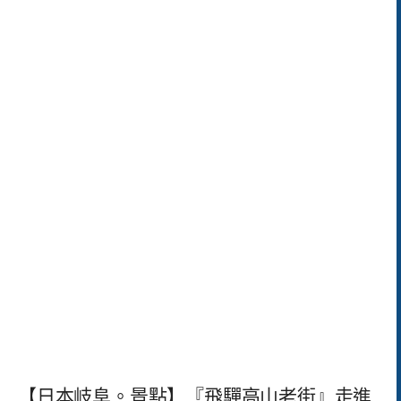
【日本岐阜。景點】『飛驒高山老街』走進