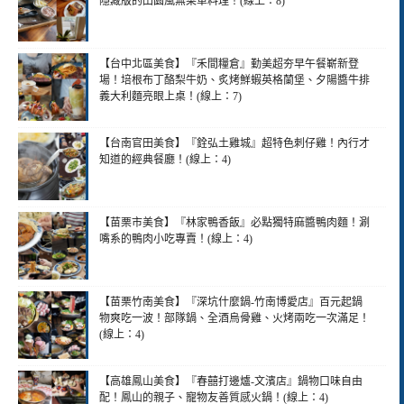
隱藏版的田園風無菜單料理！(線上：8)
【台中北區美食】『禾間糧倉』勤美超夯早午餐嶄新登
場！培根布丁酪梨牛奶、炙烤鮮蝦英格蘭堡、夕陽醬牛排
義大利麵亮眼上桌！(線上：7)
【台南官田美食】『銓弘土雞城』超特色刺仔雞！內行才
知道的經典餐廳！(線上：4)
【苗栗市美食】『林家鴨香飯』必點獨特麻醬鴨肉麵！涮
嘴系的鴨肉小吃專賣！(線上：4)
【苗栗竹南美食】『深坑什麼鍋-竹南博愛店』百元起鍋
物爽吃一波！部隊鍋、全酒烏骨雞、火烤兩吃一次滿足！
(線上：4)
【高雄鳳山美食】『春囍打邊爐-文濱店』鍋物口味自由
配！鳳山的親子、寵物友善質感火鍋！(線上：4)