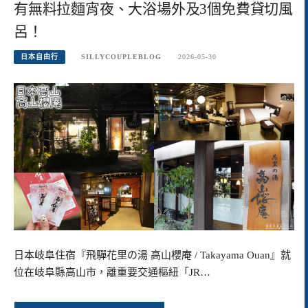
有無料拉麵宵夜、大浴場外及3個免費貸切風
呂！
日本自由行
SILLYCOUPLEBLOG
2026-05-30
日本岐阜住宿『飛驒花里の湯 高山櫻庵 / Takayama Ouan』就
位在岐阜縣高山市，離重要交通樞紐「JR…