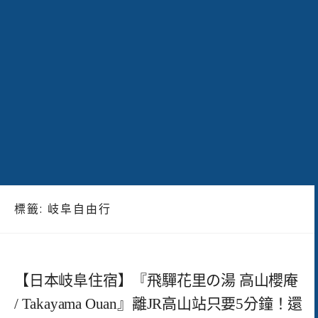
標籤:
岐阜自由行
【日本岐阜住宿】『飛驒花里の湯 高山櫻庵
/ Takayama Ouan』離JR高山站只要5分鐘！還