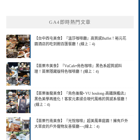
GA4即時熱門文章
【台中西屯美食】『溫莎咖啡廳』高質感Buffet！裕元花
園酒店的吃到飽百匯餐廳！(線上：4)
【苗栗市美食】『VuCafe•烏色咖啡』黑色系超質感料
理！苗栗隱藏版特色咖啡廳！(線上：4)
【苗栗後龍美食】『烏色後龍• VU houlong-高鐵旗艦店』
黑色美學再進化！客家元素揉合現代風格的質感系餐廳！
(線上：4)
【苗栗竹南美食】『光悅咖啡』超美風車庭園！擁有戶外
大草皮的戶外寵物友善餐廳~~(線上：4)