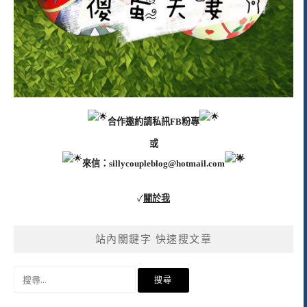
合作邀約請私訊FB粉專
或
來信：
sillycoupleblog@hotmail.com
✓
關於我
站內關鍵字 快速搜文章
搜
尋
關