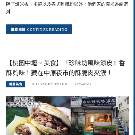
除了爆米香、米麩以及各式雜糧粉以外，他們家的爆米香霜淇
淋…
CONTINUE READING
【桃園中壢。美食】『珍味坊風味涼皮』香
酥夠味！藏在中原夜市的酥脆肉夾饃！
桃園美食
SILLYCOUPLEBLOG
2025-07-14