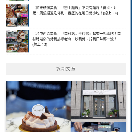
【苗栗頭份美食】『戀上麵線』不只有麵線！肉圓、油
飯、鍋燒通通吃得到，豐盛的在地日常小吃！(線上：4)
【台中西區美食】『美村路北平烤鴨』超夯一鴨兩吃！美
村路最爆的烤鴨排隊老店！炒鴨骨、片鴨口味都一流！
(線上：3)
近期文章