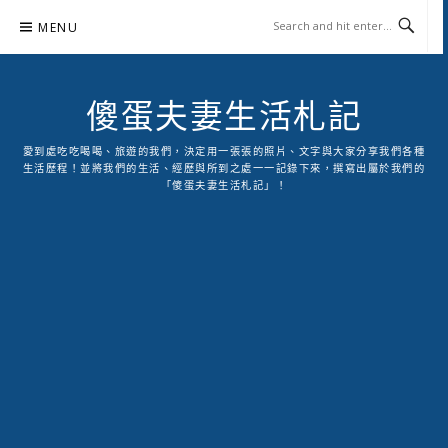
Skip
MENU
to
content
傻蛋夫妻生活札記
愛到處吃吃喝喝、旅遊的我們，決定用一張張的照片、文字與大家分享我們各種
生活歷程！並將我們的生活、經歷與所到之處一一記錄下來，撰寫出屬於我們的
「傻蛋夫妻生活札記」！