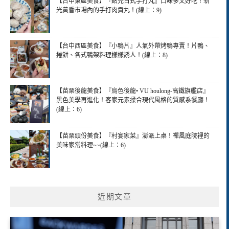
【台中東區美食】『銘芫日式手打丸』口味多又好吃！新
光黃昏市場內的手打肉貢丸！(線上：9)
【台中西區美食】『小鴨片』人氣外帶烤鴨專賣！片鴨、
捲餅、各式鴨架料理樣樣誘人！(線上：8)
【苗栗後龍美食】『烏色後龍• VU houlong-高鐵旗艦店』
黑色美學再進化！客家元素揉合現代風格的質感系餐廳！
(線上：6)
【苗栗頭份美食】『村宴家菜』澎派上桌！禪風庭院裡的
美味家常料理~~(線上：6)
近期文章