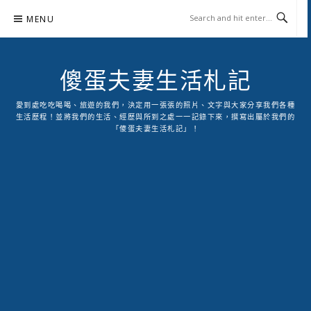
Skip
MENU
to
content
傻蛋夫妻生活札記
愛到處吃吃喝喝、旅遊的我們，決定用一張張的照片、文字與大家分享我們各種
生活歷程！並將我們的生活、經歷與所到之處一一記錄下來，撰寫出屬於我們的
「傻蛋夫妻生活札記」！