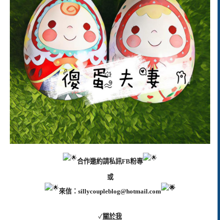
合作邀約請私訊FB粉專
或
來信：
sillycoupleblog@hotmail.com
✓
關於我