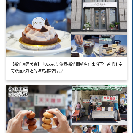
【新竹東區美食】『Aposo艾波索-新竹關新店』來份下午茶吧！空
間舒適又好吃的法式甜點專賣店~