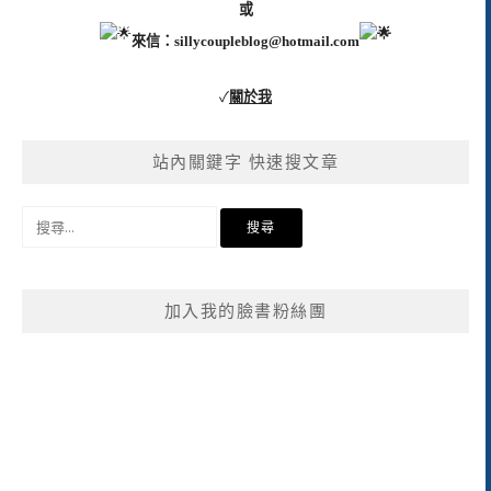
或
來信：
sillycoupleblog@hotmail.com
✓
關於我
站內關鍵字 快速搜文章
搜
尋
關
鍵
加入我的臉書粉絲團
字: