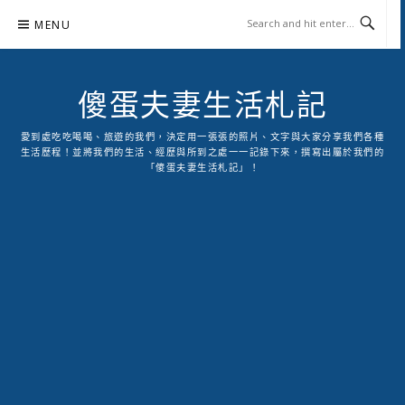
Skip
MENU
to
content
傻蛋夫妻生活札記
愛到處吃吃喝喝、旅遊的我們，決定用一張張的照片、文字與大家分享我們各種
生活歷程！並將我們的生活、經歷與所到之處一一記錄下來，撰寫出屬於我們的
「傻蛋夫妻生活札記」！