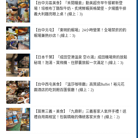
【台中北區美食】『禾間糧倉』勤美超夯早午餐嶄新登
場！培根布丁酪梨牛奶、炙烤鮮蝦英格蘭堡、夕陽醬牛排
義大利麵亮眼上桌！(線上：3)
【台中北屯】『東明釣蝦場』24小時營業！全場禁菸的釣
蝦場兼熱炒店！(線上：3)
【日本千葉】『成田空港温泉 空の湯』成田機場旁的放鬆
秘境！泡湯、賞飛機、住膠囊旅館一次滿足！(線上：3)
【台中西屯美食】『溫莎咖啡廳』高質感Buffet！裕元花
園酒店的吃到飽百匯餐廳！(線上：2)
【苗栗三義。美食】『九鼎軒』三義客家人氣伴手禮！送
禮自用兩相宜！包裝精緻的傳統客家米食！(線上：2)